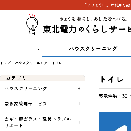
「よりそうID」が利用可
ハウスクリーニング
トップ
ハウスクリーニング
トイレ
トイレ
カテゴリ
ハウスクリーニング
表示件数：
表
通
ウ
通
30
示
常・
ィ
常
空き家管理サービス
切
定
ン
購
替
期：
ド
入
カギ・窓ガラス・建具トラブル
ウ
可
サポート
シ
能