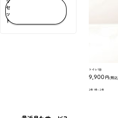
リ
す
セ
べ
ッ
て
ト
表
示
通
常
購
入
可
トイレ1台
能
9,900
円
(税込
定
期
2件
1件～2件
購
入
可
能