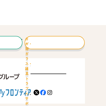
カ
ギ・
窓
ガ
ラ
ス・
建
具
ト
ラ
ブ
X
facebook
instagram
ル
サ
ポ