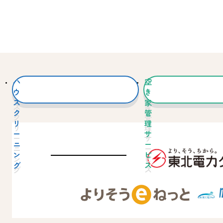
ハ
空
ウ
き
ス
家
ク
管
リ
理
ー
サ
ニ
ー
ン
ビ
グ
ス