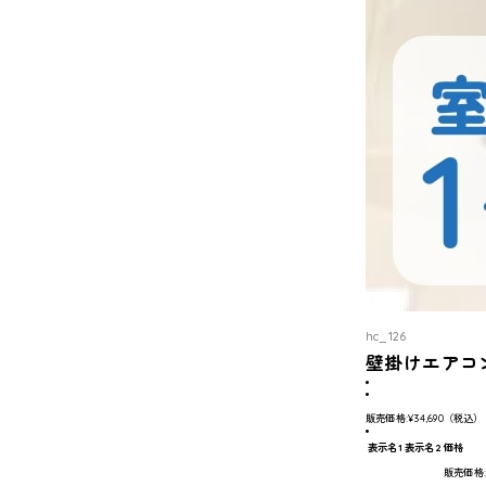
hc_126
壁掛けエアコ
販売価格:
¥34,690
（税込）
表示名1
表示名2
価格
販売価格