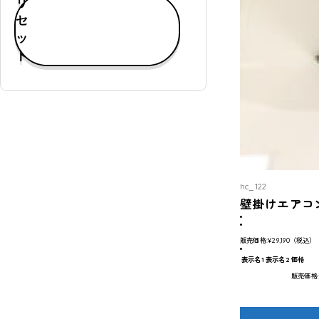
リ
す
セ
べ
ッ
て
ト
表
示
通
常
購
入
可
hc_122
能
壁掛けエアコ
定
期
販売価格:
¥29,190
（税込）
購
表示名1
表示名2
価格
入
販売価格
可
能