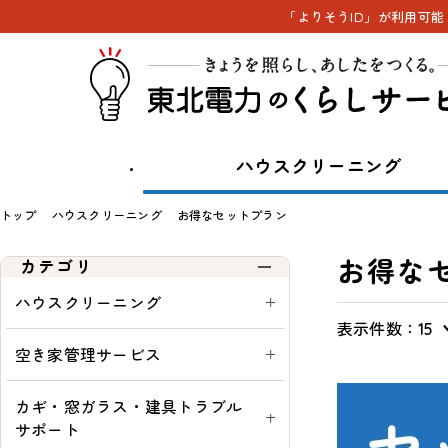
「よりそうID」が利用可
ハウスクリーニング
トップ
ハウスクリーニング
お得なセットプラン
お得な
カテゴリ
ハウスクリーニング
表示件数：
表
通
一
通
15
示
常・
覧
常
空き家管理サービス
切
定
購
替
期：
入
カギ・窓ガラス・建具トラブル
可
サポート
能