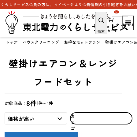
らしサービス会員の方は、マイページより会員情報の引き継ぎをお願いいた
0
カート
検索
トップ
ハウスクリーニング
お得なセットプラン
壁掛けエアコン
壁掛けエアコン＆レンジ
フードセット
8件
1件～1件
対象商品：
カ
価格が高い
テ
ゴ
リ