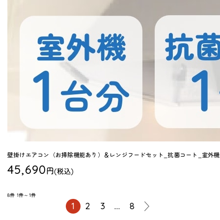
壁掛けエアコン（お掃除機能あり）＆レンジフードセット_抗菌コート_室外機
45,690
円
(税込)
8件
1件～1件
1
2
3
…
8