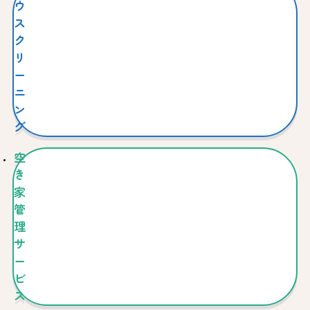
ウ
ス
ク
リ
ー
ニ
ン
グ
空
き
家
管
理
サ
ー
ビ
ス