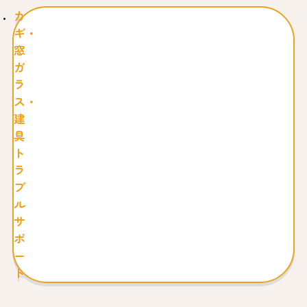
カ
ギ・
窓
ガ
ラ
ス・
建
具
ト
ラ
ブ
ル
サ
ポ
ー
ト