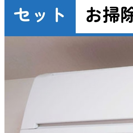
で
探
す