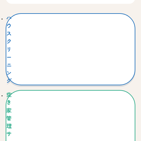
ハ
ウ
ス
ク
リ
ー
ニ
ン
グ
空
き
家
管
理
サ