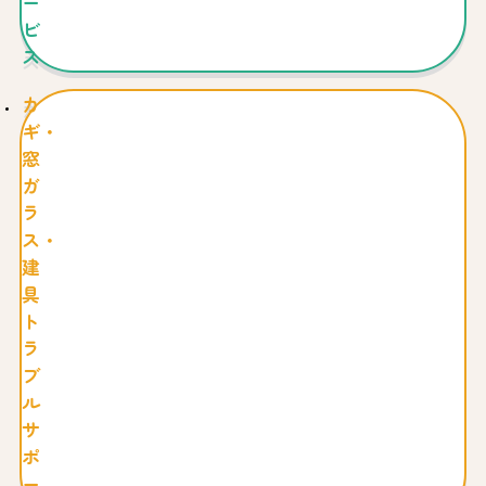
ー
ビ
ス
カ
ギ・
窓
ガ
ラ
ス・
建
具
ト
ラ
ブ
ル
サ
ポ
ー