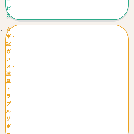
ー
ビ
ス
カ
ギ・
窓
ガ
ラ
ス・
建
具
ト
ラ
ブ
ル
サ
ポ
ー