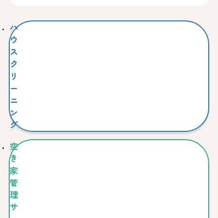
ハ
ウ
ス
ク
リ
ー
ニ
ン
グ
空
き
家
管
理
サ