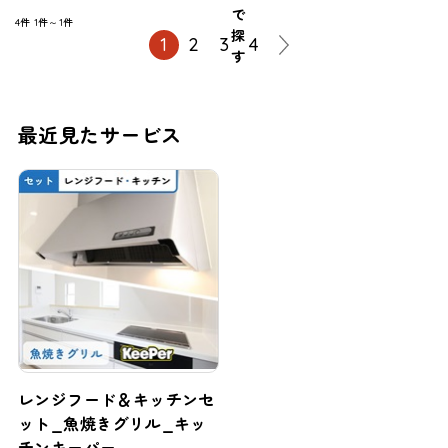
で
4件
1件～1件
探
1
2
3
4
す
最近見たサービス
レンジフード＆キッチンセ
ット_魚焼きグリル_キッ