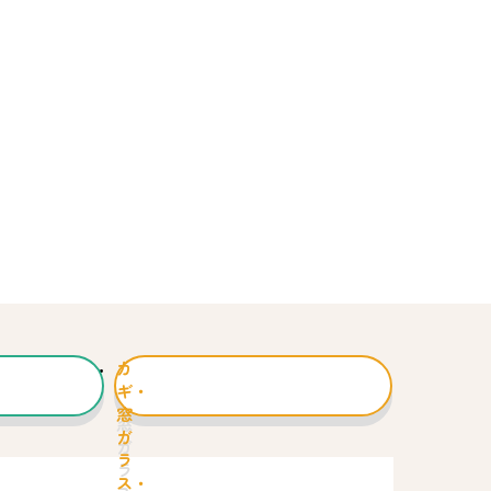
カ
ギ・
窓
ガ
ラ
ス・