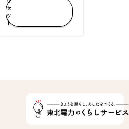
リ
す
セ
べ
ッ
て
ト
表
示
通
常
購
入
可
能
定
期
購
入
可
能