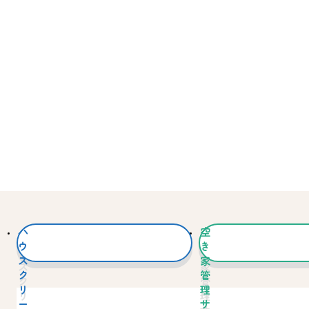
ハ
空
ウ
き
ス
家
ク
管
リ
理
ー
サ