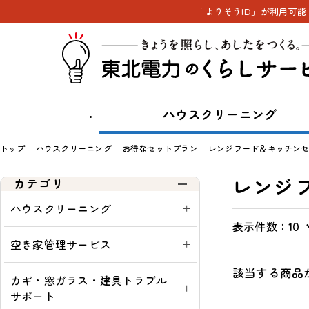
「よりそうID」が利用可
ハウスクリーニング
トップ
ハウスクリーニング
お得なセットプラン
レンジフード＆キッチン
レンジ
カテゴリ
ハウスクリーニング
表示件数：
表
通
一
定
10
示
常・
覧
期
空き家管理サービス
切
定
購
該当する商品
替
期：
入
カギ・窓ガラス・建具トラブル
可
サポート
能