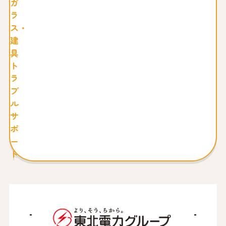
ガ
ラ
ス・
建
具
ト
ラ
ブ
ル
サ
ポ
ー
ト