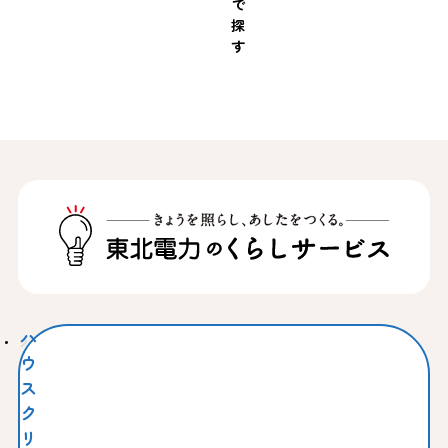
で
探
す
ハ
ウ
ス
ク
リ