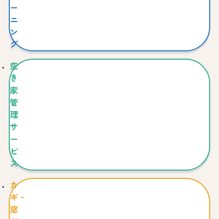
ー
ニ
ン
グ
空
き
家
管
理
サ
ー
ビ
ス
カ
ギ・
窓