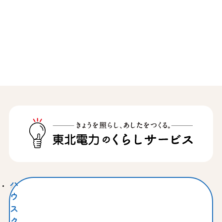
ハ
ウ
ス
ク