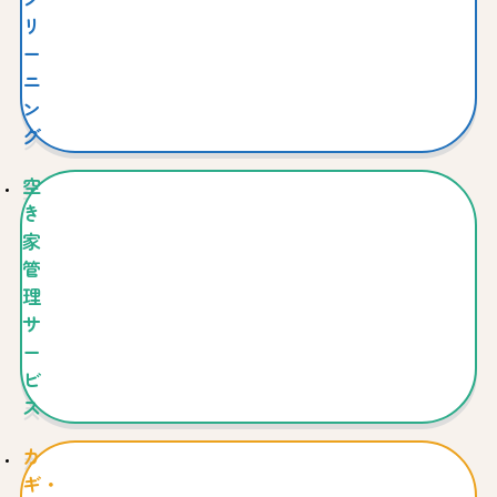
リ
ー
ニ
ン
グ
空
き
家
管
理
サ
ー
ビ
ス
カ
ギ・