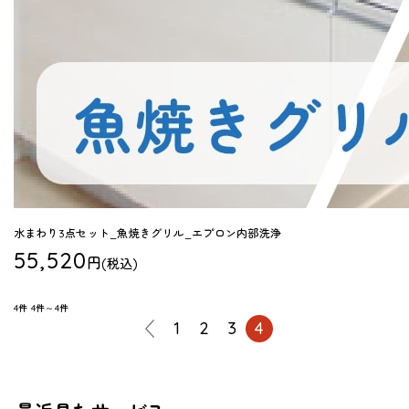
水まわり3点セット_魚焼きグリル_エプロン内部洗浄
55,520
円
(税込)
4件
4件～4件
1
2
3
4