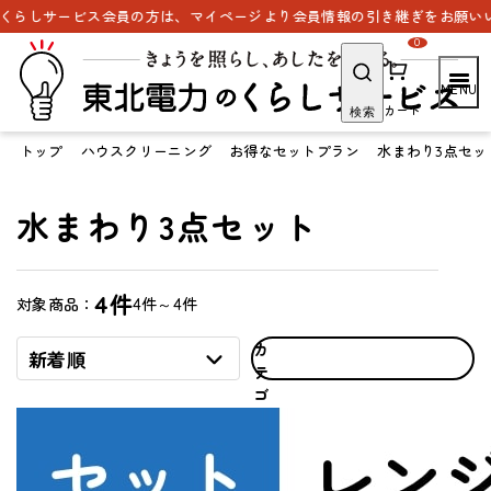
らしサービス会員の方は、マイページより会員情報の引き継ぎをお願いいた
0
カート
検索
トップ
ハウスクリーニング
お得なセットプラン
水まわり3点セッ
水まわり3点セット
4件
4件～4件
対象商品：
カ
新着順
テ
ゴ
リ
で
探
す