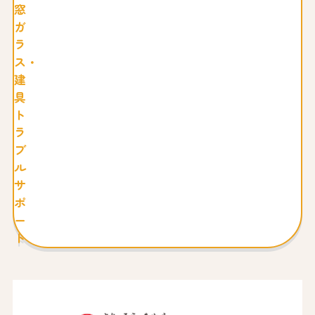
窓
ガ
ラ
ス・
建
具
ト
ラ
ブ
ル
サ
ポ
ー
ト