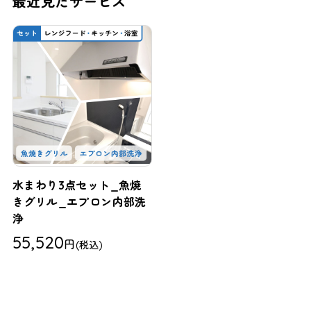
最近見たサービス
水まわり3点セット_魚焼
きグリル_エプロン内部洗
浄
55,520
円
(税込)