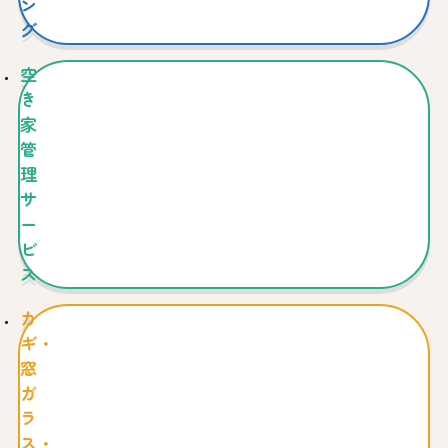
ン
グ
空
き
家
管
理
サ
ー
ビ
ス
カ
ギ・
窓
ガ
ラ
ス・