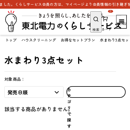
ました。くらしサービス会員の方は、マイページより会員情報の引き継ぎを
0
カート
検索
トップ
ハウスクリーニング
お得なセットプラン
水まわり3点セッ
水まわり3点セット
対象商品：
カ
発売日順
テ
ゴ
リ
該当する商品がありません。
で
探
す