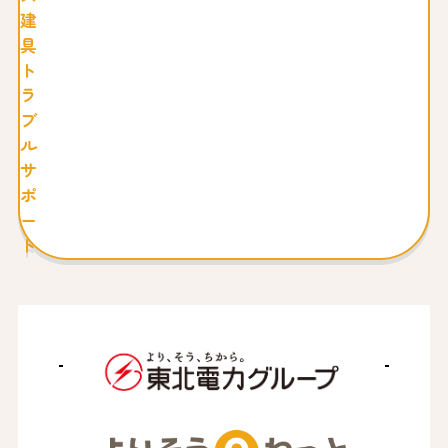
建
具
ト
ラ
ブ
ル
サ
ポ
ー
ト