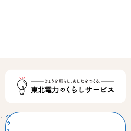
ハ
ウ
ス