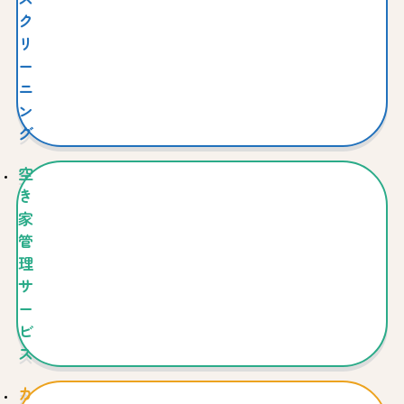
ク
リ
ー
ニ
ン
グ
空
き
家
管
理
サ
ー
ビ
ス
カ