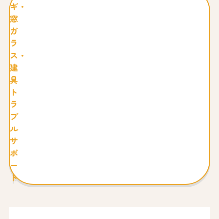
ギ・
窓
ガ
ラ
ス・
建
具
ト
ラ
ブ
ル
サ
ポ
ー
ト