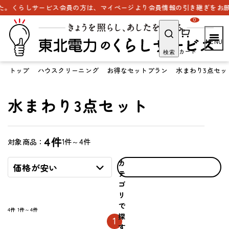
。くらしサービス会員の方は、マイページより会員情報の引き継ぎをお願い
0
カート
検索
トップ
ハウスクリーニング
お得なセットプラン
水まわり3点セッ
水まわり3点セット
4件
1件～4件
対象商品：
カ
価格が安い
テ
ゴ
リ
で
4件
1件～4件
探
1
す