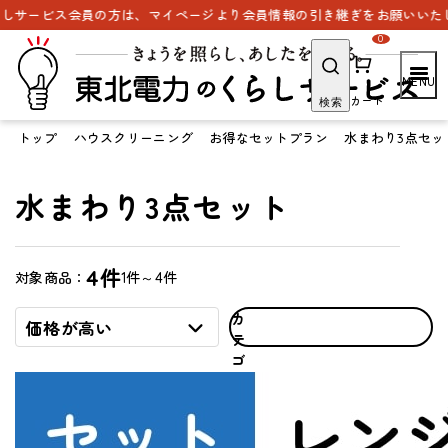
ービス会員の方は、マイページより会員情報の引き継ぎをお願いいたします
0
カート
検索
トップ
ハウスクリーニング
お得なセットプラン
水まわり3点セッ
水まわり3点セット
4件
1件～4件
対象商品：
カ
価格が高い
テ
ゴ
リ
で
探
す