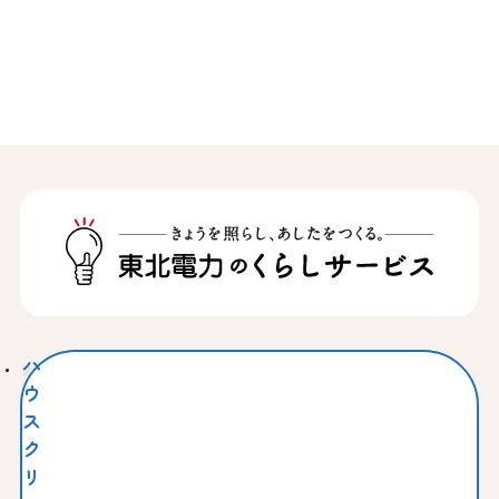
ハ
ウ
ス
ク
リ