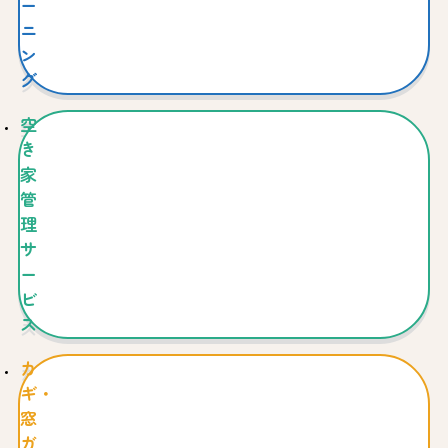
ー
ニ
ン
グ
空
き
家
管
理
サ
ー
ビ
ス
カ
ギ・
窓
ガ