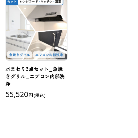
水まわり3点セット_魚焼
きグリル_エプロン内部洗
浄
55,520
円
(税込)