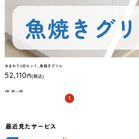
水まわり3点セット_魚焼きグリル
52,110
円
(税込)
4件
1件～4件
1
最近見たサービス