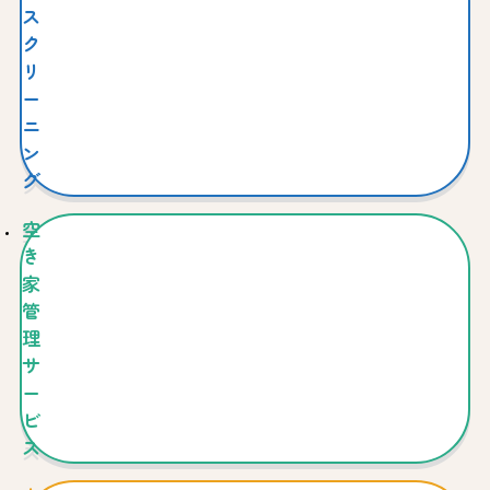
ス
ク
リ
ー
ニ
ン
グ
空
き
家
管
理
サ
ー
ビ
ス