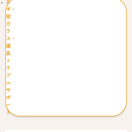
カ
ギ・
窓
ガ
ラ
ス・
建
具
ト
ラ
ブ
ル
サ
ポ
ー
ト