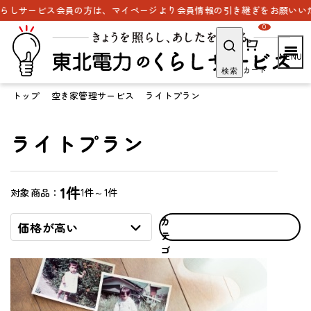
しサービス会員の方は、マイページより会員情報の引き継ぎをお願いいたし
0
カート
検索
トップ
空き家管理サービス
ライトプラン
ライトプラン
1件
1件～1件
対象商品：
カ
価格が高い
テ
ゴ
リ
で
探
す