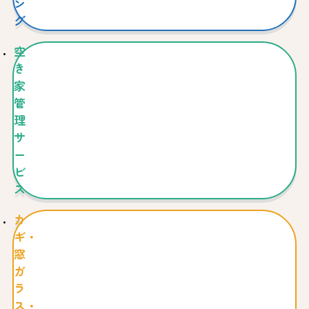
ン
グ
空
き
家
管
理
サ
ー
ビ
ス
カ
ギ・
窓
ガ
ラ
ス・