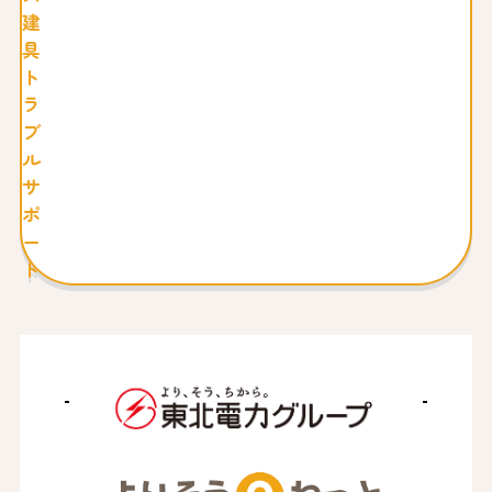
建
具
ト
ラ
ブ
ル
サ
ポ
ー
ト