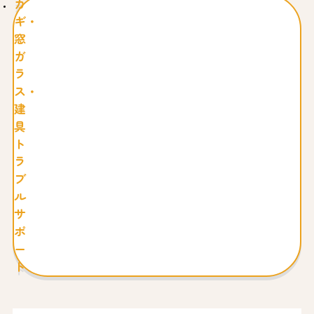
カ
ギ・
窓
ガ
ラ
ス・
建
具
ト
ラ
ブ
ル
サ
ポ
ー
ト