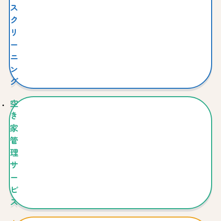
ス
ク
リ
ー
ニ
ン
グ
空
き
家
管
理
サ
ー
ビ
ス