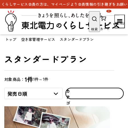
くらしサービス会員の方は、マイページより会員情報の引き継ぎをお願いいた
0
カート
検索
トップ
空き家管理サービス
スタンダードプラン
スタンダードプラン
1件
1件～1件
対象商品：
カ
発売日順
テ
ゴ
リ
で
探
す