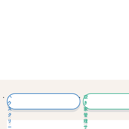
ハ
空
ウ
き
ス
家
ク
管
リ
理
ー
サ