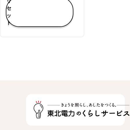
リ
す
セ
べ
ッ
て
ト
表
示
通
常
購
入
可
能
定
期
購
入
可
能