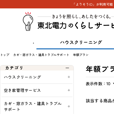
「よりそうID」が利用可
ハウスクリーニング
トップ
カギ・窓ガラス・建具トラブルサポート
年額プラン
年額プ
カテゴリ
ハウスクリーニング
表示件数：
表
通
一
通
10
示
常・
覧
常
空き家管理サービス
切
定
購
該当する商品
替
期：
入
カギ・窓ガラス・建具トラブル
可
サポート
能