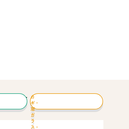
カ
ギ・
窓
ガ
ラ
ス・