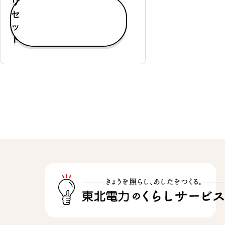
リ
す
セ
べ
ッ
て
ト
表
示
通
常
購
入
可
能
定
期
購
入
可
能