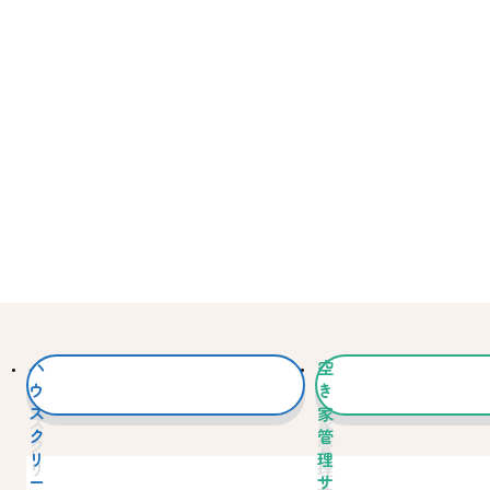
ハ
空
ウ
き
ス
家
ク
管
リ
理
ー
サ