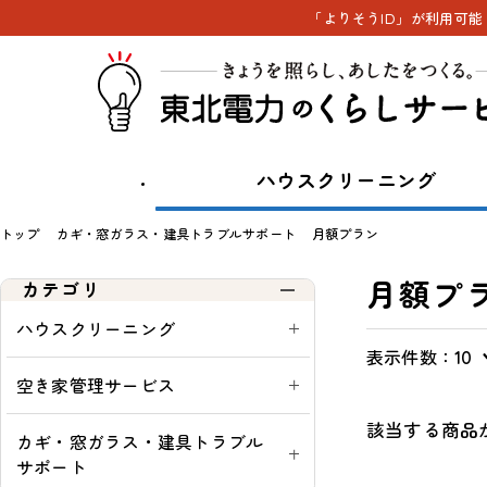
「よりそうID」が利用可
ハウスクリーニング
トップ
カギ・窓ガラス・建具トラブルサポート
月額プラン
月額プ
カテゴリ
ハウスクリーニング
表示件数：
表
通
一
通
10
示
常・
覧
常
空き家管理サービス
切
定
購
該当する商品
替
期：
入
カギ・窓ガラス・建具トラブル
可
サポート
能