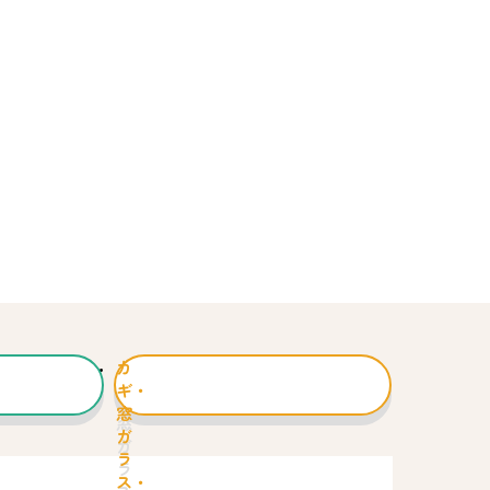
カ
ギ・
窓
ガ
ラ
ス・