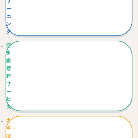
リ
ー
ニ
ン
グ
空
き
家
管
理
サ
ー
ビ
ス
カ
ギ・
窓