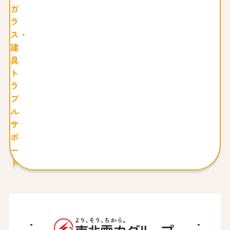
ガ
ラ
ス・
建
具
ト
ラ
ブ
ル
サ
ポ
ー
ト