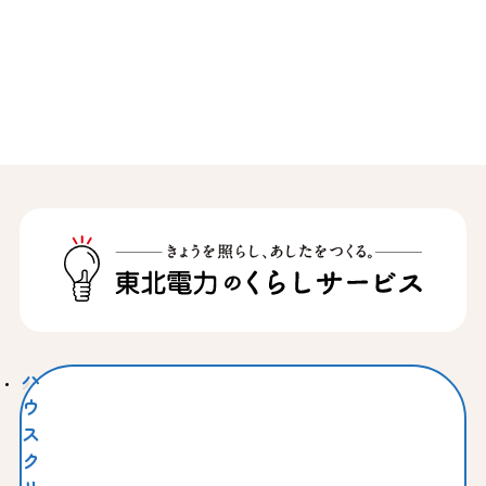
ハ
ウ
ス
ク