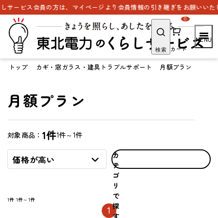
しサービス会員の方は、マイページより会員情報の引き継ぎをお願いいたし
0
カート
検索
トップ
カギ・窓ガラス・建具トラブルサポート
月額プラン
月額プラン
1件
1件～1件
対象商品：
カ
価格が高い
テ
ゴ
リ
で
1件
1件～1件
探
1
す