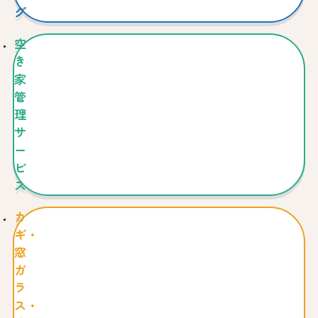
グ
空
き
家
管
理
サ
ー
ビ
ス
カ
ギ・
窓
ガ
ラ
ス・