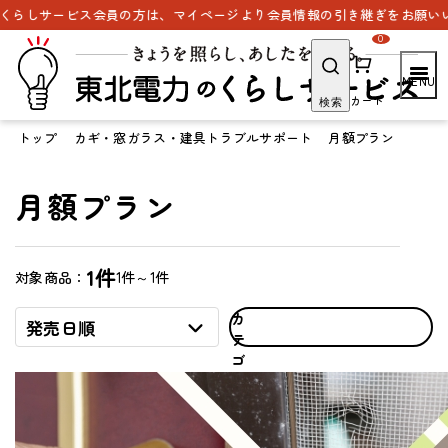
らしサービス会員の方は、マイページより会員情報の引き継ぎをお願いいた
0
カート
検索
トップ
カギ・窓ガラス・建具トラブルサポート
月額プラン
月額プラン
1件
1件～1件
対象商品：
カ
発売日順
テ
ゴ
リ
で
探
す