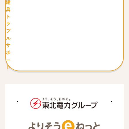
建
具
ト
ラ
ブ
ル
サ
ポ
ー
ト