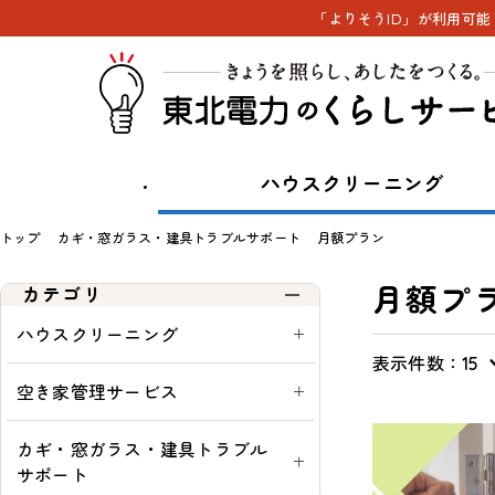
「よりそうID」が利用可
ハウスクリーニング
トップ
カギ・窓ガラス・建具トラブルサポート
月額プラン
月額プ
カテゴリ
ハウスクリーニング
表示件数：
表
通
一
定
15
示
常・
覧
期
空き家管理サービス
切
定
購
替
期：
入
カギ・窓ガラス・建具トラブル
可
サポート
能