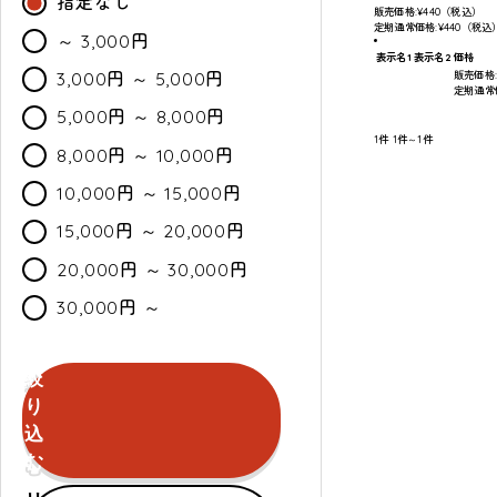
指定なし
販売価格:
¥440
（税込）
定期通常価格:¥440（税込
～ 3,000円
表示名1
表示名2
価格
3,000円 ～ 5,000円
販売価格
定期通常価
5,000円 ～ 8,000円
1件
1件～1件
8,000円 ～ 10,000円
10,000円 ～ 15,000円
15,000円 ～ 20,000円
20,000円 ～ 30,000円
30,000円 ～
絞
カ
通
セ
り
ラ
常・
ー
込
ー
定
ル
む
期
セールのみ対象