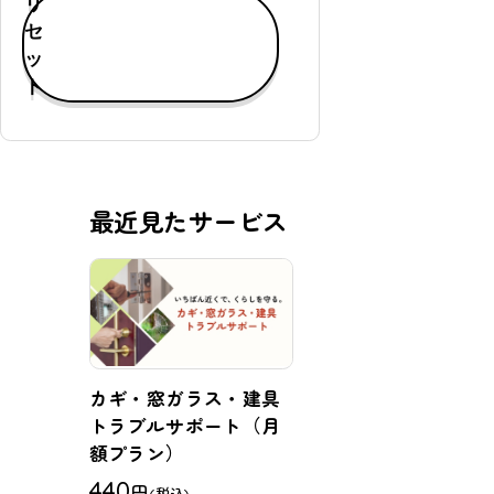
リ
す
セ
べ
ッ
て
ト
表
示
通
常
最近見たサービス
購
入
可
能
定
期
購
カギ・窓ガラス・建具
入
トラブルサポート（月
可
額プラン）
能
440
円
(税込)