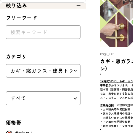
絞り込み
フリーワード
kagi_001
カテゴリ
カギ・窓ガラ
ン）
24時間365日、カギ・
事業者がかけつけます。
も
基本料（出張料・調査費用
なお、実費を要する部品交
ストレスキューシステム株
作業内容例
※詳細や規程
・カギ紛失時の開錠作業
・窓ガラス破損時の修理・
※新しいガラスの材料費
価格帯
・ドア等の開閉調整作業
・網戸の張替え・交換作業