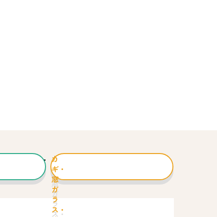
カ
ギ・
窓
ガ
ラ
ス・