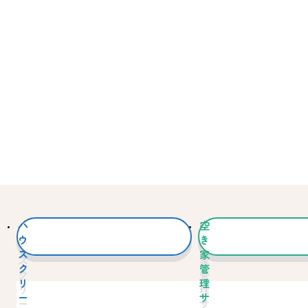
ハ
空
ウ
き
ス
家
ク
管
リ
理
ー
サ