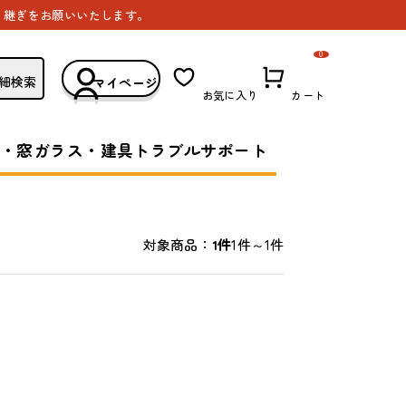
き継ぎをお願いいたします。
0
細検索
マイページ
お気に入り
カート
・窓ガラス・建具トラブルサポート
1件～1件
対象商品：
1件