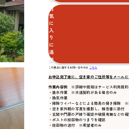
お
気
に
入
り
に
追
加
この商品に関するお問い合わせは
こちら
お申込完了後に、空き家のご住所等をメールに
作業内容例
※詳細や規程はサービス利用規約
・通水作業 ※水道契約がある場合のみ
・換気作業
・掃除ワイパーなどによる簡易の掃き掃除 ※
・空き家外観の写真を撮影し、報告書に添付
・玄関や門扉の戸締り確認や破損有無などの確
・ポストの投函物のつまりを確認
・投函物の送付 ※希望者のみ