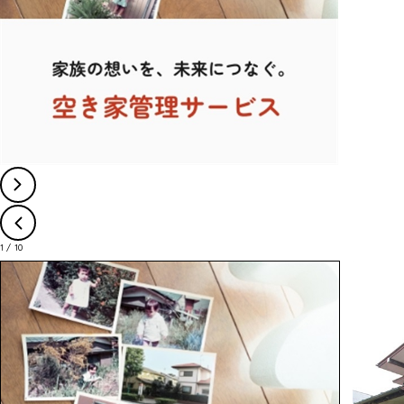
1
/
10