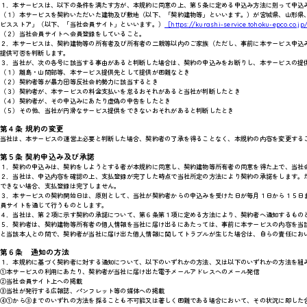
１．本サービスは、以下の条件を満たす方が、本規約に同意の上、第５条に定める申込み方法に則って申込
（１）本サービスを契約いただいた建物及び敷地（以下、「契約建物等」といいます。）が宮城県、山形県
ビスストア」（以下、「当社会員サイト」といいます。）
［https://kurashi-service.tohoku-epco.co.
（２）当社会員サイトへ会員登録をしていること。
２．本サービスは、契約建物等の所有者及び所有者の二親等以内のご家族（ただし、事前に本サービス申込
提供可否を判断します。
３．当社が、次の各号に該当する事由があると判断した場合は、契約の申込みをお断りし、本サービスの提
（１）離島・山間部等、本サービス提供先として提供が困難なとき
（２）契約者等が暴力団等反社会的勢力に該当するとき
（３）契約者が、本サービスの料金支払いを怠るおそれがあると当社が判断したとき
（４）契約者が、その申込みにあたり虚偽の申告をしたとき
（５）その他、当社が円滑なサービス提供をできないおそれがあると判断したとき
第４条 規約の変更
当社は、本サービスの運営上必要と判断した場合、契約者の了承を得ることなく、本規約の内容を変更する
第５条 契約申込み及び承諾
１．契約の申込みは、契約をしようとする者が本規約に同意し、契約建物等所有者の同意を得た上で、当社
２．当社は、申込内容を確認の上、支払登録が完了した時点で当社所定の方法により契約の承諾をします。
できない場合、支払登録は完了しません。
３．本サービスの契約開始日は、原則として、当社が契約者からの申込みを受けた日が毎月１日から１５日
員サイトを通じて行うものとします。
４．当社は、第２項に示す契約の承諾について、第６条第１項に定める方法により、契約者へ通知するもの
５．契約者は、契約建物等所有者の個人情報を当社に届け出るにあたっては、事前に本サービスの内容を当
と当該本人との間で、契約者が当社に届け出た個人情報に関してトラブルが生じた場合は、自らの責任にお
第６条 通知の方法
１．本規約に基づく契約者に対する通知について、以下のいずれかの方法、又は以下のいずれかの方法を組
①本サービスの利用にあたり、契約者が当社に届け出た電子メールアドレスへのメール発信
②当社会員サイト上への掲載
③当社が発行する広報誌、パンフレット等の媒体への掲載
④①から③までのいずれの方法を採ることも不可能又は著しく困難である場合において、その状況に即した