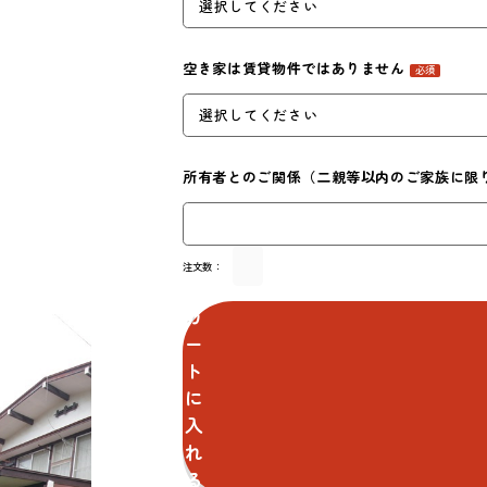
空き家は賃貸物件ではありません
必須
所有者とのご関係（二親等以内のご家族に限
注文数：
カ
ー
ト
に
入
れ
る