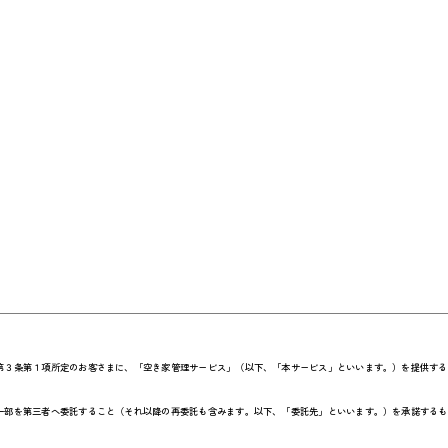
第３条第１項所定のお客さまに、「空き家管理サービス」（以下、「本サービス」といいます。）を提供する
一部を第三者へ委託すること（それ以降の再委託も含みます。以下、「委託先」といいます。）を承諾するも