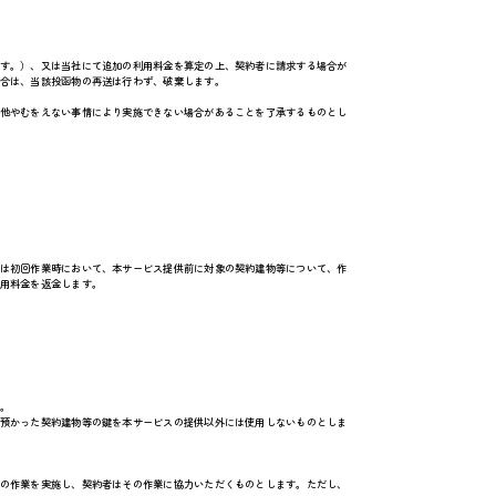
す。）、又は当社にて追加の利用料金を算定の上、契約者に請求する場合が
合は、当該投函物の再送は行わず、破棄します。
他やむをえない事情により実施できない場合があることを了承するものとし
は初回作業時において、本サービス提供前に対象の契約建物等について、作
用料金を返金します。
。
預かった契約建物等の鍵を本サービスの提供以外には使用しないものとしま
の作業を実施し、契約者はその作業に協力いただくものとします。ただし、