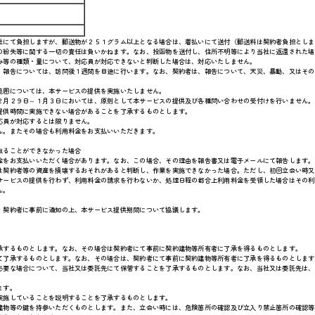
社にて負担しますが、郵送物が２５１グラム以上となる場合は、着払いにて送付（郵送料は契約者負担としま
の紛失等に関する一切の責任は負いかねます。なお、投函物を送付し、住所不明等により当社に返還された場
み等の種類・量について、対応員が対応できないと判断した場合は、対応いたしません。
。報告については、訪問後１週間を目途に行います。なお、契約者は、報告について、天災、暴動、又はその
範囲については、本サービスの提供を実施いたしません。
２月２９日～１月３日においては、原則として本サービスの提供及び各種問い合わせの受付けを行いません。
提供時間に実施できない場合があることを了承するものとします。
応員が対応するとは限りません。
ん。またその場合も利用料金をお支払いいただきます。
取ることができなかった場合
金をお支払いいただく場合があります。なお、この場合、その理由を報告書又は電子メールにて報告します。
は契約者等の資産を損壊するおそれがあると判断し、作業を実施できなかった場合。ただし、初回立会い時又
サービスの提供を行わず、利用料金の請求を行わないか、処理日程の都合上利用料金を受領した場合はその利
ん。
、契約者に事前に通知の上、本サービス提供期間について協議します。
承するものとします。なお、その場合は契約者にて事前に契約建物等所有者に了承を得るものとします。
て了承するものとします。なお、その場合は、契約者にて事前に契約建物等所有者に了承を得るものとします
必要な場合について、当社又は委託先にて保管することを了承するものとします。なお、当社又は委託先は、
ます。
実施していることを説明することを了承するものとします。
建物等の鍵を持参いただくものとします。また、立会い時には、危険箇所の確認及び立入り禁止箇所の確認等