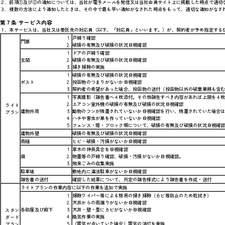
２．前項①及び②の通知については、当社が電子メールを発信又は当社会員サイト上に掲載した時点で適切
３．複数の方法により通知したときは、その中で最も早い通知がなされた時点をもって、適切な通知がなさ
第７条 サービス内容
１．本サービスは、当社又は委託先の対応員（以下、「対応員」といいます。）が、契約者が予め指定する
戸締り確認
門扉
破損の有無及び破損の状況目視確認
ドアの戸締り確認
玄関
破損の有無及び破損の状況目視確認
掃き掃除の実施
破損の有無及び破損の状況目視確認
ポスト
投函物のつまりがないか目視確認
契約者の希望があった場合、投函物の送付（投函物以外の破棄業務も含
写真撮影（報告書へ４枚添付。その他報告すべき内容があれば上限を４
エアコン室外機の破損の有無及び破損の状況目視確認
ライト
建物外周
動物のフンが残置されていないか目視確認を行い、残置されていた場合
プラン
ハチや害虫が巣を作っていないか目視確認
フェンス・堀・ブロック塀について、破損の有無及び破損の状況目視確
建物外壁
破損の有無及び破損の状況目視確認
雨樋
ヒビ・破損・汚損がないか目視確認
草木の伸長具合を目視確認
庭
物置等の戸締り確認、破損・汚損がないか目視確認。
飛来ごみの収集実施
駐車場
敷地内に違法駐車がないか目視確認
報告書の送付
確認した結果について、所定の報告様式により報告書を作成・送付
ライトプランの作業内容に以下の作業を追加で実施
掃除ワイパー等による簡易の掃き掃除（カビ等防止のため乾拭き）
天井からの雨漏りがないか目視確認
各部屋及び廊下
天井・壁・畳にカビがないか目視確認
スタン
換気作業の実施
ダード
（電気が点いていた場合）電気の消灯を実施
プラン