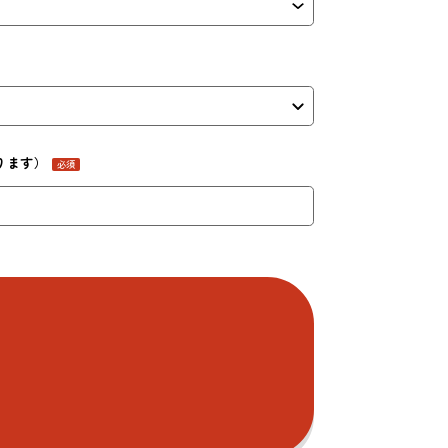
ります）
必須