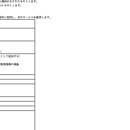
な通知がなされたものとします。
れたものとします。
住所に訪問し、次のサービスを提供します。
む）
枚として追加する）
は簡易清掃の実施
認