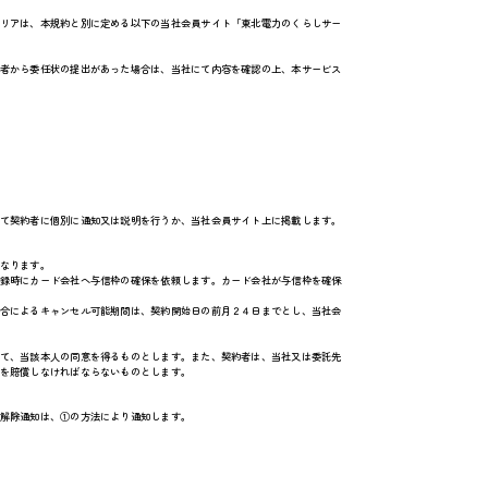
リアは、本規約と別に定める以下の当社会員サイト「東北電力のくらしサー
者から委任状の提出があった場合は、当社にて内容を確認の上、本サービス
て契約者に個別に通知又は説明を行うか、当社会員サイト上に掲載します。
なります。
録時にカード会社へ与信枠の確保を依頼します。カード会社が与信枠を確保
合によるキャンセル可能期間は、契約開始日の前月２４日までとし、当社会
て、当該本人の同意を得るものとします。また、契約者は、当社又は委託先
を賠償しなければならないものとします。
解除通知は、①の方法により通知します。