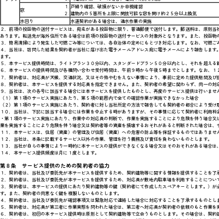
戸締り確認、破損がないか目視確認
窓
建物内の５箇所を上限に開放可能な窓を開け約２５分以上換気
水回り
水道契約がある場合は、通水作業の実施
２．前項の投函物の送付サービスは、宛名がある投函物に限り、普通郵便で送付します。郵送料は、原則当
あります。転送先が海外住所である場合は前項の投函物の送付サービスの対象外となります。また、投函物
３．簡易清掃により発生した可燃ごみ等については、各自治体の定めにもとづき対応します。なお、可燃ご
４．当社は、訪問した結果を契約者が当社に届け出た電子メールアドレス宛に電子メールにより報告します
ます。
５．本サービス提供時間は、ライトプラン３０分以内、スタンダードプラン５０分以内とし、それを超える
６．本サービスの提供時間及び各種問い合わせ受付時間は、午前９時から午後５時までとします。なお、１
７．契約者は、対応員が天候、交通状況、又はその他やむをえない事情により、事前に定めた提供期間及び
８．契約者は、本サービスを提供する対応員を指定できません。また、契約者の希望に関わらず、同一の対
９．当社は、次の各号に該当する場合には本サービスを提供したものとし、再度のサービス提供は行いませ
（１）第１項のサービス実施にあたり、第５項の範囲内で全ての確認作業が実施できなかった場合
（２）第１項のサービス実施にあたり、契約者に対し当社所定の方法で報告しても契約者の都合により受け
１０．当社は、下記に該当する場合には作業を中止する時がありますが、その事情に応じて契約者に利用料
・第１項のサービス実施にあたり、作業中の対応員の判断で、作業を実施することにより危険を伴う場合又
業を実施することにより危険を伴う場合又は契約者等の資産を損壊するおそれがあると判断された場合は、
１１．本サービスは、住居（資産）の管理及び住居（資産）への危害の防止等を保証するものではありませ
１２．当社は、本条に記載するサービス以外の作業、管理を行う義務及び責任を負わないものとします。
１３．当社が自らの事情により一時的に本サービスの提供ができなくなる場合又はそのおそれがある場合は
１４．本サービス提供頻度は月に１度とします。
第８条 サービス提供のための契約者の協力
１．契約者は、当社及び委託先が本サービスを提供するため、契約建物等に関する情報を提供することを了
２．契約者は、当社及び委託先が本サービスを提供するため、対応員が敷地内駐車場を利用することについ
３．契約者は、本サービスの提供にあたり契約建物等の鍵（契約者にて作成したスペアキーとします。）が
す。また、契約者の同意なく鍵を複製しないものとします。
４．契約者は、当社及び委託先が確認事項又は緊急対応で連絡した場合に対応することを了承するものとし
５．契約者は、対応員が第三者に作業実態を問われた場合は、第三者へ対応員が契約者の依頼のもと作業を
６．契約者は、初回の本サービス提供時は原則として契約建物等で立会うものとします。その場合は、契約