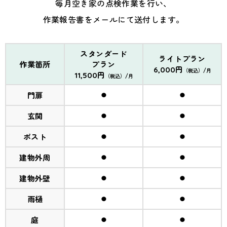
毎月空き家の点検作業を行い、
作業報告書をメールにて送付します。
スタンダード
ライトプラン
作業箇所
プラン
6,000円
（税込）/月
11,500円
（税込）/月
⚫︎
⚫︎
門扉
⚫︎
⚫︎
玄関
⚫︎
⚫︎
ポスト
⚫︎
⚫︎
建物外周
⚫︎
⚫︎
建物外壁
⚫︎
⚫︎
雨樋
⚫︎
⚫︎
庭