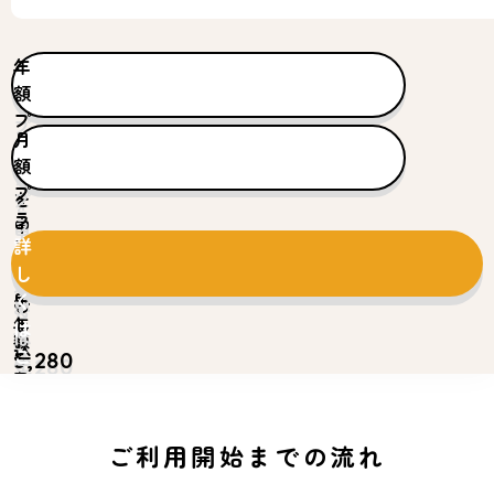
年
額
プ
月
ラ
額
ン
プ
を
ラ
申
ン
詳
し
を
し
込
申
く
む
年
し
は
額
込
こ
5,280
む
円
ち
月
(税
ら
額
込)
440
円
ご利用開始までの流れ
(税
込)