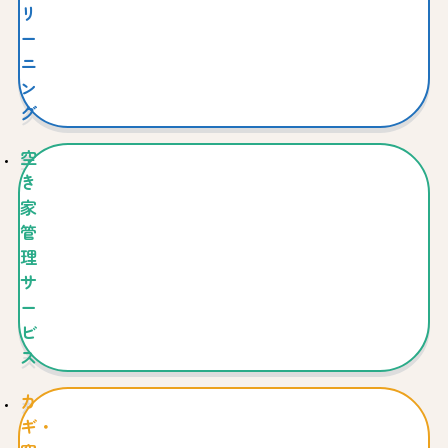
リ
ー
ニ
ン
グ
空
き
家
管
理
サ
ー
ビ
ス
カ
ギ・