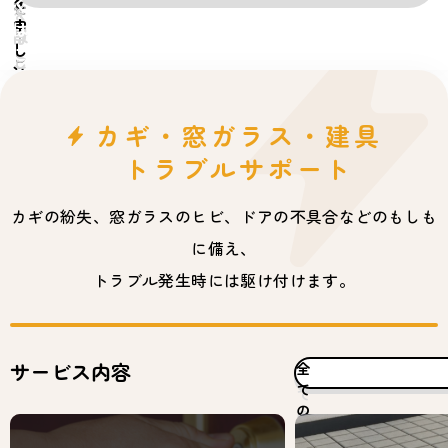
を
く
を
申
は
申
し
こ
し
込
ち
込
む
む
ら
カギ・窓ガラス・建具
トラブルサポート
カギの紛失、窓ガラスのヒビ、ドアの不具合などのもしも
に備え、
トラブル発生時には駆け付けます。
サービス内容
全
て
の
作