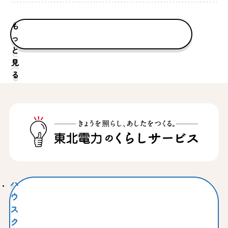
も
っ
と
見
る
ハ
ウ
ス
ク