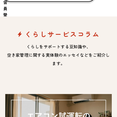
会
員
登
録
は
くらしサービスコラム
こ
ち
ら
くらしをサポートする豆知識や、
空き家管理に関する実体験のエッセイなどをご紹介し
ます。