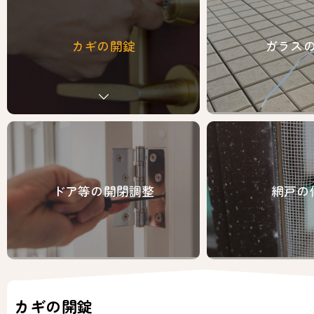
業
を
見
カギの開錠
ガラス
る
ドア等の開閉調整
網戸の
カギの開錠