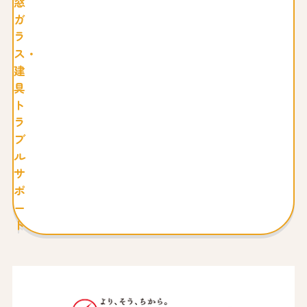
窓
ガ
ラ
ス・
建
具
ト
ラ
ブ
ル
サ
ポ
ー
ト