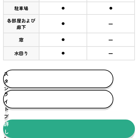
⚫︎
⚫︎
駐車場
各部屋および
⚫︎
ー
廊下
⚫︎
ー
窓
⚫︎
ー
水回り
ス
タ
ン
ラ
ダ
イ
ー
ト
ド
プ
プ
ラ
詳
ラ
ン
し
ン