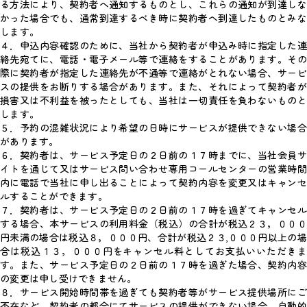
る方法により、契約者へ通知するものとし、これらの通知が到達しな
かった場合でも、通常到達するべき時に契約者へ到達したものとみな
します。
４．申込内容確認のために、当社から契約者が申込み時に指定した連
絡先宛てに、電話・電子メール等で連絡をすることがあります。その
際に契約者が指定した連絡先が不通等で連絡がとれない場合、サービ
スの提供をお断りする場合があります。また、それによって契約者が
損害又は不利益を被ったとしても、当社は一切責任を負わないものと
します。
５．予約の混雑状況により希望の日時にサービスが提供できない場合
があります。
６．契約者は、サービス予定日の２日前の１７時までに、当社会員サ
イトを通じて又はサービス問い合わせ専用コールセンターの営業時間
内に電話で当社に申し出ることによって契約内容を変更又はキャンセ
ルすることができます。
７．契約者は、サービス予定日の２日前の１７時を過ぎてキャンセル
する場合、本サービスの利用料金（税込）の合計が税込２３，０００
円未満の場合は税込８，０００円、合計が税込２３,０００円以上の場
合は税込１３，０００円をキャンセル料としてお支払いいただきま
す。また、サービス予定日の２日前の１７時を過ぎた場合、契約内容
の変更は申し受けできません。
８．サービス開始時間帯を過ぎても契約者等がサービス提供場所にご
不在など、契約者の都合にてサービスの提供ができない場合、自動的