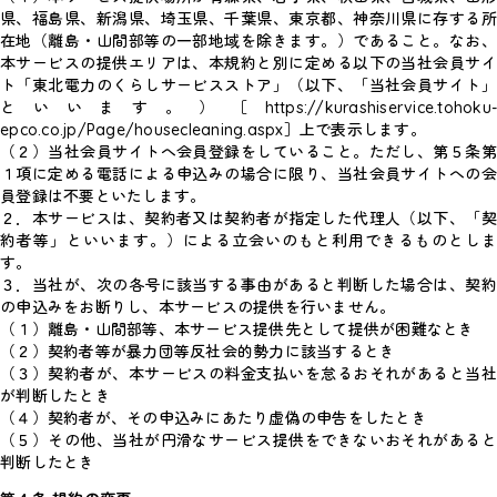
県、福島県、新潟県、埼玉県、千葉県、東京都、神奈川県に存する所
在地（離島・山間部等の一部地域を除きます。）であること。なお、
本サービスの提供エリアは、本規約と別に定める以下の当社会員サイ
ト「東北電力のくらしサービスストア」（以下、「当社会員サイト」
といいます。）［https://kurashiservice.tohoku-
epco.co.jp/Page/housecleaning.aspx］上で表示します。
（２）当社会員サイトへ会員登録をしていること。ただし、第５条第
１項に定める電話による申込みの場合に限り、当社会員サイトへの会
員登録は不要といたします。
２．本サービスは、契約者又は契約者が指定した代理人（以下、「契
約者等」といいます。）による立会いのもと利用できるものとしま
す。
３．当社が、次の各号に該当する事由があると判断した場合は、契約
の申込みをお断りし、本サービスの提供を行いません。
（１）離島・山間部等、本サービス提供先として提供が困難なとき
（２）契約者等が暴力団等反社会的勢力に該当するとき
（３）契約者が、本サービスの料金支払いを怠るおそれがあると当社
が判断したとき
（４）契約者が、その申込みにあたり虚偽の申告をしたとき
（５）その他、当社が円滑なサービス提供をできないおそれがあると
判断したとき