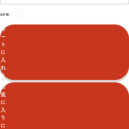
注文数：
カ
ー
ト
に
入
れ
る
お
気
に
入
り
に