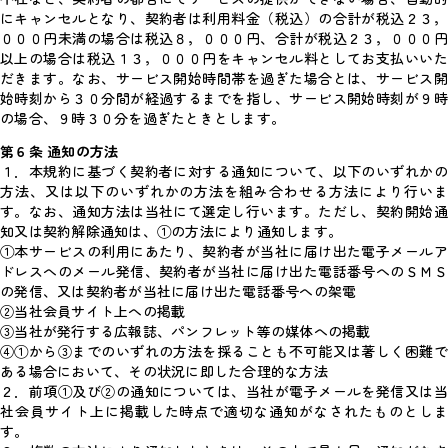
にキャンセルとなり、契約者は利用料金（税込）の合計が税込２３，
０００円未満の場合は税込８，０００円、合計が税込２３，０００円
以上の場合は税込１３，０００円をキャンセル料としてお支払いいた
だきます。なお、サービス開始時間帯を過ぎた場合とは、サービス開
始時刻から３０分間が経過するまでを指し、サービス開始時刻が９時
の場合、９時３０分を過ぎたときとします。
第６条 通知の方法
１．本規約に基づく契約者に対する通知について、以下のいずれかの
方法、又は以下のいずれかの方法を組み合わせる方法により行いま
す。なお、通知方法は当社にて選定し行います。ただし、契約開始通
知又は契約解除通知は、①の方法により通知します。
①本サービスの利用にあたり、契約者が当社に届け出た電子メールア
ドレスへのメール発信、契約者が当社に届け出た電話番号へのＳＭＳ
の発信、又は契約者が当社に届け出た電話番号への架電
②当社会員サイト上への掲載
③当社が発行する広報誌、パンフレット等の媒体への掲載
④①から③までのいずれの方法を採ることも不可能又は著しく困難で
ある場合において、その状況に即した合理的な方法
２．前項①及び②の通知については、当社が電子メールを発信又は当
社会員サイト上に掲載した時点で適切な通知がなされたものとしま
す。