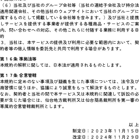
（６）当社及び当社のグループ会社等（当社の連結子会社及び持分法
適用関連会社、その他当社のウェブサイトにおいて当社のグループに
属するものとして掲載している会社等を含みます。）及び当社と提携
しサービスを提供する事業者が提供する各種商品・サービスのご案
内、問い合わせへの対応、その他これらに付随する業務に利用する目
的
３．当社は、本サービスの提供及び利用に必要な範囲内において、契
約者等の個人情報を委託先と共同で利用する場合があります。
第１６条 準拠法等
本規約の解釈に関しては、日本法が適用されるものとします。
第１７条 合意管轄
本規約に定めのない事項及び疑義を生じた事項については、法令及び
商習慣に従うほか、協議により誠意をもって解決するものとします。
なお、契約者と当社の間で本サービス又は本規約に関連して訴訟の必
要が生じた場合には、仙台地方裁判所又は仙台簡易裁判所を第一審の
専属的合意管轄裁判所とします。
以 上
制定日：２０２３年１１月１５日
改定日：２０２４年１１月２９日