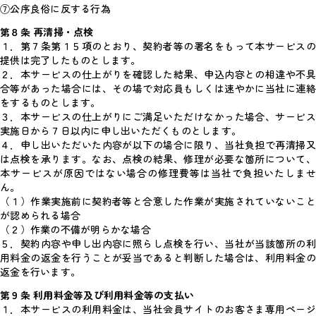
⑦公序良俗に反する行為
第８条 再清掃・点検
１．第７条第１５項のとおり、契約者等の署名をもって本サービスの
提供は完了したものとします。
２．本サービスの仕上がりを確認した結果、申込内容との相違や不具
合等があった場合には、その場で対応員もしくは速やかに当社に連絡
をするものとします。
３．本サービスの仕上がりにご満足いただけなかった場合、サービス
実施日から７日以内に申し出いただくものとします。
４．申し出いただいた内容が以下の場合に限り、当社負担で再清掃又
は点検を承ります。なお、点検の結果、修理が必要な箇所について、
本サービスが原因ではない場合の修理費等は当社で負担いたしませ
ん。
（１）作業実施前に契約者等と合意した作業が実施されていないこと
が認められる場合
（２）作業の不備が明らかな場合
５．契約内容や申し出内容に照らし点検を行い、当社が当該箇所の利
用料金の返金を行うことが妥当であると判断した場合は、利用料金の
返金を行います。
第９条 利用料金等及び利用料金等の支払い
１．本サービスの利用料金は、当社会員サイトのお客さま専用ページ