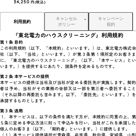
34,250
円
(税込)
キャンセル
キャンペーン
利用規約
ポリシー
規約
『東北電力のハウスクリーニング』利用規約
第１条 目的
この利用規約（以下、「本規約」といいます。）は、東北電力株式会
社（以下、「当社」といいます。）が第３条第１項所定のお客さま
に、「東北電力のハウスクリーニング」（以下、「本サービス」とい
います。）を提供するにあたり、諸条件を定めるものです。
第２条 本サービスの提供
本サービスの提供は当社及び当社が定める委託先が実施します。契約
者は予め、当社がその業務の全部又は一部を第三者へ委託すること
（それ以降の再委託も含みます。以下、「委託先」といいます。）を
承諾するものとします。
第３条 適用
１．
本サービスは、以下の条件を満たす方が、本規約に同意の上、
５条に定める申込方法に則って申込みを行い、当社がこれを承諾した
個人のお客さま（以下、「契約者」といいます。）に提供します。
（１）本サービス提供場所が青森県、岩手県、秋田県、宮城県、山形