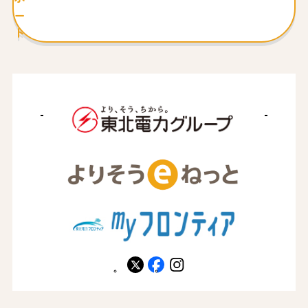
ー
ト
X
facebook
instagram