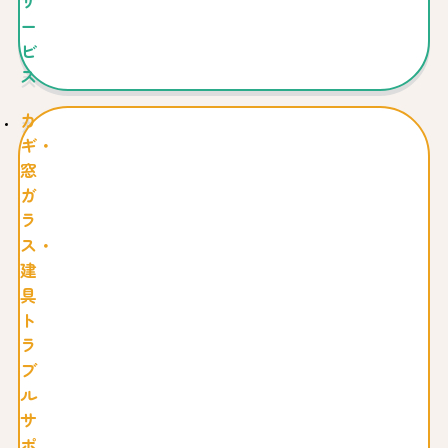
サ
ー
ビ
ス
カ
ギ・
窓
ガ
ラ
ス・
建
具
ト
ラ
ブ
ル
サ
ポ