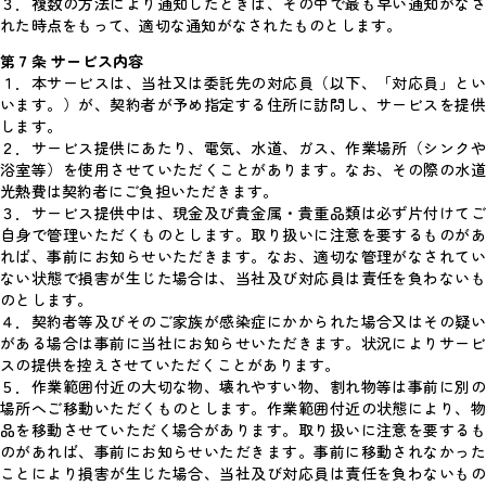
３．複数の方法により通知したときは、その中で最も早い通知がなさ
れた時点をもって、適切な通知がなされたものとします。
第７条 サービス内容
１．本サービスは、当社又は委託先の対応員（以下、「対応員」とい
います。）が、契約者が予め指定する住所に訪問し、サービスを提供
します。
２．サービス提供にあたり、電気、水道、ガス、作業場所（シンクや
浴室等）を使用させていただくことがあります。なお、その際の水道
光熱費は契約者にご負担いただきます。
３．サービス提供中は、現金及び貴金属・貴重品類は必ず片付けてご
自身で管理いただくものとします。取り扱いに注意を要するものがあ
れば、事前にお知らせいただきます。なお、適切な管理がなされてい
ない状態で損害が生じた場合は、当社及び対応員は責任を負わないも
のとします。
４．契約者等及びそのご家族が感染症にかかられた場合又はその疑い
がある場合は事前に当社にお知らせいただきます。状況によりサービ
スの提供を控えさせていただくことがあります。
５．作業範囲付近の大切な物、壊れやすい物、割れ物等は事前に別の
場所へご移動いただくものとします。作業範囲付近の状態により、物
品を移動させていただく場合があります。取り扱いに注意を要するも
のがあれば、事前にお知らせいただきます。事前に移動されなかった
ことにより損害が生じた場合、当社及び対応員は責任を負わないもの