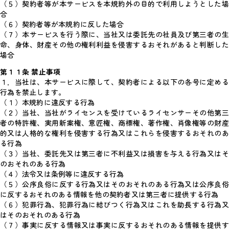
（５）契約者等が本サービスを本規約外の目的で利用しようとした場
合
（６）契約者等が本規約に反した場合
（７）本サービスを行う際に、当社又は委託先の社員及び第三者の生
命、身体、財産その他の権利利益を侵害するおそれがあると判断した
場合
第１１条 禁止事項
１．当社は、本サービスに際して、契約者による以下の各号に定める
行為を禁止します。
（１）本規約に違反する行為
（２）当社、当社がライセンスを受けているライセンサーその他第三
者の特許権、実用新案権、意匠権、商標権、著作権、肖像権等の財産
的又は人格的な権利を侵害する行為又はこれらを侵害するおそれのあ
る行為
（３）当社、委託先又は第三者に不利益又は損害を与える行為又はそ
のおそれのある行為
（４）法令又は条例等に違反する行為
（５）公序良俗に反する行為又はそのおそれのある行為又は公序良俗
に反するおそれのある情報を他の契約者又は第三者に提供する行為
（６）犯罪行為、犯罪行為に結びつく行為又はこれを助長する行為又
はそのおそれのある行為
（７）事実に反する情報又は事実に反するおそれのある情報を提供す