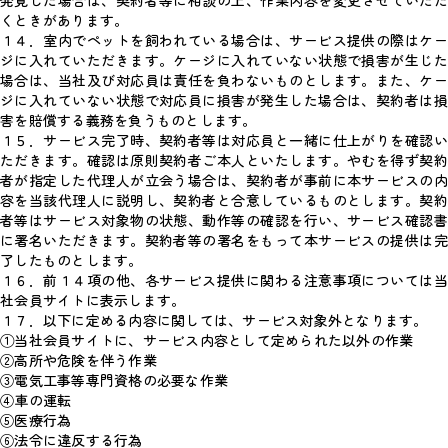
発覚した場合は、契約者等に相談の上、作業内容を変更させていただ
くときがあります。
１４．室内でペットを飼われている場合は、サービス提供の際はケー
ジに入れていただきます。ケージに入れていない状態で損害が生じた
場合は、当社及び対応員は責任を負わないものとします。また、ケー
ジに入れていない状態で対応員に損害が発生した場合は、契約者は損
害を賠償する義務を負うものとします。
１５．サービス完了時、契約者等は対応員と一緒に仕上がりを確認い
ただきます。確認は原則契約者ご本人といたします。やむを得ず契約
者が指定した代理人が立会う場合は、契約者が事前に本サービスの内
容を当該代理人に説明し、契約者と合意しているものとします。契約
者等はサービス対象物の状態、動作等の確認を行い、サービス確認書
に署名いただきます。契約者等の署名をもって本サービスの提供は完
了したものとします。
１６．前１４項の他、各サービス提供に関わる注意事項については当
社会員サイトに表示します。
１７．以下に定める内容に関しては、サービス対象外となります。
①当社会員サイトに、サービス内容として定められた以外の作業
②高所や危険を伴う作業
③電気工事等専門資格の必要な作業
④車の運転
⑤医療行為
⑥法令に違反する行為