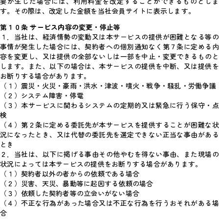
要が生じた場合には、利用料金を改定することができるものとしま
す。その際は、改定した金額を当社会員サイトに表示します。
第１０条 サービス内容の変更・停止等
１．当社は、経済情勢の変動又は本サービスの提供が困難となる等の
事情が発生した場合には、契約者への個別通知なく第７条に定める内
容を変更し、又は提供の全部ないしは一部を中止・変更できるものと
します。また、以下の場合は、本サービスの提供を中断、又は提供を
お断りする場合があります。
（１）震災・火災・豪雨・洪水・津波・噴火・戦争・騒乱・労働争議
（２）システム障害・停電
（３）本サービスに関わるシステムの定期的又は緊急に行う保守・点
検
（４）第２条に定める委託先が本サービスを提供することが困難な状
況になったとき、又は代替の委託先を選定できない正当な事由がある
とき
２．当社は、以下に掲げる事由その他やむを得ない事由、また現場の
状況によっては本サービスの提供をお断りする場合があります。
（１）契約者以外の者からの依頼である場合
（２）災害、天災、暴動等に起因する依頼の場合
（３）依頼した契約者等の立会いがない場合
（４）不正な行為があった場合又は不正な行為を行うおそれがある場
合