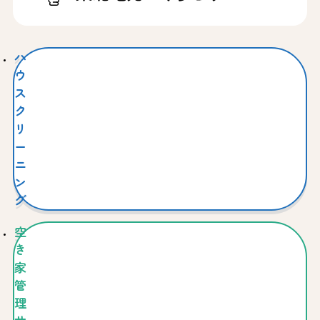
ハ
ウ
ス
ク
リ
ー
ニ
ン
グ
空
き
家
管
理