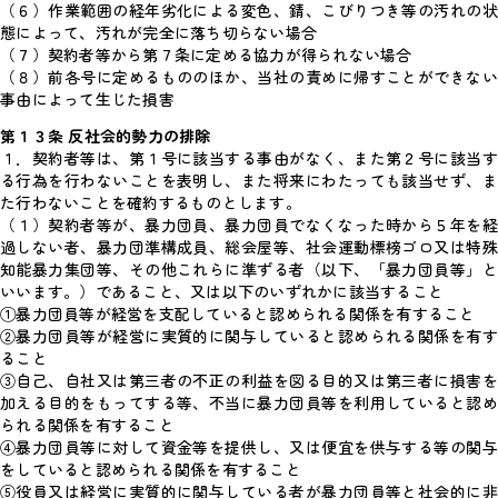
（６）作業範囲の経年劣化による変色、錆、こびりつき等の汚れの状
態によって、汚れが完全に落ち切らない場合
（７）契約者等から第７条に定める協力が得られない場合
（８）前各号に定めるもののほか、当社の責めに帰すことができない
事由によって生じた損害
第１３条 反社会的勢力の排除
１．契約者等は、第１号に該当する事由がなく、また第２号に該当す
る行為を行わないことを表明し、また将来にわたっても該当せず、ま
た行わないことを確約するものとします。
（１）契約者等が、暴力団員、暴力団員でなくなった時から５年を経
過しない者、暴力団準構成員、総会屋等、社会運動標榜ゴロ又は特殊
知能暴力集団等、その他これらに準ずる者（以下、「暴力団員等」と
いいます。）であること、又は以下のいずれかに該当すること
①暴力団員等が経営を支配していると認められる関係を有すること
②暴力団員等が経営に実質的に関与していると認められる関係を有す
ること
③自己、自社又は第三者の不正の利益を図る目的又は第三者に損害を
加える目的をもってする等、不当に暴力団員等を利用していると認め
られる関係を有すること
④暴力団員等に対して資金等を提供し、又は便宜を供与する等の関与
をしていると認められる関係を有すること
⑤役員又は経営に実質的に関与している者が暴力団員等と社会的に非