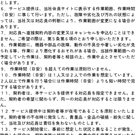
とします。
６．サービス提供は、当社会員サイトに表示する作業範囲、作業時間
（目安）に準じて行います。ただし、故障や劣化及び汚れの状態によ
っては、当社又は対応員の判断により、作業範囲が変更になる場合が
あります。
７．対応員へ直接契約内容の変更又はキャンセルを申込むことはでき
ません。ご希望の際は、第５条第６項のとおり申し出いただきます。
８．作業範囲に、機器や部品の故障、動作の不具合や著しい劣化が見
られる等、作業により悪化するおそれがある場合、当該作業範囲への
予定していた作業は、契約者等と相談の上、作業中止とさせていただ
く場合があります。
９． 作業時間（目安）を超えての作業は原則行いません。
１０．作業時間（目安）は１人又は２人での作業を想定しています。
２人以上で作業を行う場合には作業時間（目安）よりも短い時間で完
了する場合があります。
１１．契約者は、本サービスを提供する対応員を指定できません。ま
た、契約者の希望に関わらず、同一の対応員が対応するとは限りませ
ん。
１２. サービス提供中は契約者等が在宅であることを原則といたしま
す。契約者等の不在時に発生した、貴重品・金品の破損・紛失に関し
て、当社及び対応員は責任を負わないものとします。
１３．サービス開始後に、事前に想定した状況と異なることが発生、