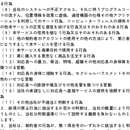
る行為
（８）当社のシステムへの不正アクセス、それに伴うプログラムコー
ドの改ざん、位置情報を故意に虚偽、通信機器の仕様その他アプリケ
ーションを利用してのチート行為、コンピューターウィルスの頒布そ
の他本サービスの正常な運営を妨げる行為又はそのおそれのある行為
（９）本サービスの信用を損なう行為又はそのおそれのある行為
（１０）他の契約者のアカウントの使用その他の方法により、第三者
になりすまして本サービスを受ける行為
（１１）本サービスを商業目的で使用する行為
（１２）真に購入する意思なく商品を注文する行為
（１３）対応員への暴力、脅迫、恫喝、威嚇その他対応員の身体等を
傷つける言動
（１４）対応員の身体に接触する行為、セクシャルハラスメントその
他わいせつな言動
（１５）対応員への誹謗中傷及びその他名誉を傷つける言動
（１６）当社の承諾なしに対応員へ直接サービスの提供を依頼する行
為
（１７）その他当社が不適当と判断する行為
２．前項の禁止行為に該当するか否かの判断は、当社の裁量により行
うものとし、当社は判断基準について説明する義務を負わないものと
します。
３．当社は、契約者の行為が、第１項各号のいずれかに該当すると判