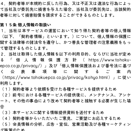
４．契約者等が本規約に反した行為、又は不正又は違法な行為によっ
て当社及び委託先に損害を与えた場合、当社及び委託先は、当該契約
者等に対して損害賠償を請求することができるものとします。
第１５条 個人情報の取扱い
１．当社は本サービスの運営において知り得た契約者等の個人情報
（以下、「契約者情報」といいます。）について、個人情報の保護に
関する法律等の諸法令を遵守し、かつ善良な管理者の注意義務をもっ
て管理するものとします。
２．当社は取得した個人情報を以下の利用目的、ならびに当社が定め
る「個人情報保護方針（https://www.tohoku-
epco.co.jp/privacy/）」及び「個人情報保護法および番号法に基づ
く公表事項等に関するご案内
（https://www.tohokuepco.co.jp/privacy/kohyo.html）」に従い
利用します。
（１）契約者等より依頼を受けた各種サービスを提供するため
（２）前号における各種サービスの提供後に、メンテナンス、アンケ
ート、その他の事由により改めて契約者等と接触する必要が生じた場
合
（３）本サービスに関する情報提供資料を送付するため
（４）契約者等からいただいたご意見、ご要望にお応えするため
（５）会員情報の分析、広告・宣伝、営業活動及び各種マーケティン
グ施策のため