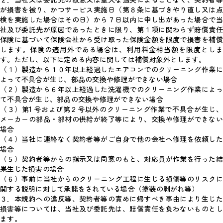
２．当社又は委託先の故意又は重大な過失によることなく、契約者等
が損害を被り、かつサービス実施日（第８条に基づきやり直し又は点
検を実施した場合はその日）から７日以内に申し出があった場合で当
社及び委託先が原因であったときに限り、第１項に関わらず賠償責任
保険に基づいて保険会社から受け取った保険金額を限度で損害を補償
します。保険の適用外である場合は、利用料金相当額を限度としま
す。ただし、以下に定める内容に関しては補償対象外とします。
（１）製造から１０年以上経過したエアコンでのクリーニング作業に
よって不具合が生じ、部品の交換や修理ができない場合
（２）製造から６年以上経過した洗濯機でのクリーニング作業によっ
て不具合が生じ、部品の交換や修理ができない場合
（３）第1 号および第２号以外のクリーニング作業で不具合が生じ、
メーカーの部品・部材の供給が終了等により、交換や修理ができない
場合
（４）当社に連絡なく契約者等がご自身で他の会社へ修理を依頼した
場合
（５）契約者等からの指示又は同意のもと、対応員が作業を行った結
果生じた損害の場合
（６）事前に当社からのクリーニング工程に生じる損傷等のリスクに
関する説明に対して承諾をされている場合（塗装の剥がれ等）
３．本規約への違反等、契約者等の責めに帰すべき事由により生じた
損害等については、当社及び委託先は、賠償責任を負わないものとし
ます。