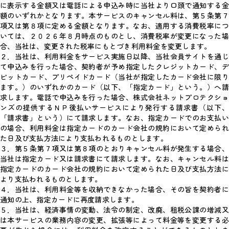
に表示する金額又は電話による申込み時に当社より口頭で通知する金
額のいずれかとなります。本サービスのキャンセル料は、第５条第７
項又は第８項に定める金額となります。なお、適用する消費税率につ
いては、２０２６年８月時点のものとし、消費税率が変更になった場
合、当社は、変更された税率にもとづき利用料金を変更します。
２．当社は、利用料金をサービス実施日以降、当社会員サイトを通じ
て申込みを行った場合、契約者が予め指定したクレジットカード、デ
ビットカード、プリペイドカード（当社が指定したカード会社に限り
ます。）のいずれかのカード（以下、「指定カード」という。）へ請
求します。電話で申込みを行った場合、株式会社ネットプロテクショ
ンズの提供するＮＰ後払いサービスにより発行する請求書（以下、
「請求書」という）にて請求します。なお、指定カードでのお支払い
の場合、利用料金は指定カードのカード会社の規約において定められ
た日及び支払方法により支払われるものとします。
３．第５条第７項又は第８項のとおりキャンセル料が発生する場合、
当社は指定カード又は請求書にて請求します。なお、キャンセル料は
指定カードのカード会社の規約において定められた日及び支払方法に
より支払われるものとします。
４．当社は、利用料金等を収納できなかった場合、その旨を契約者に
通知の上、指定カードに再度請求します。
５．当社は、経済事情の変動、法令の制定、改廃、租税公課の増減又
は本サービスの業務内容の変更、拡張等によって料金等を変更する必