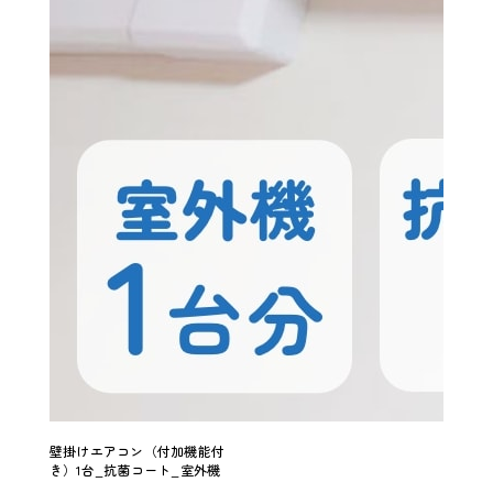
壁掛けエアコン（付加機能付
き）1台_抗菌コート_室外機