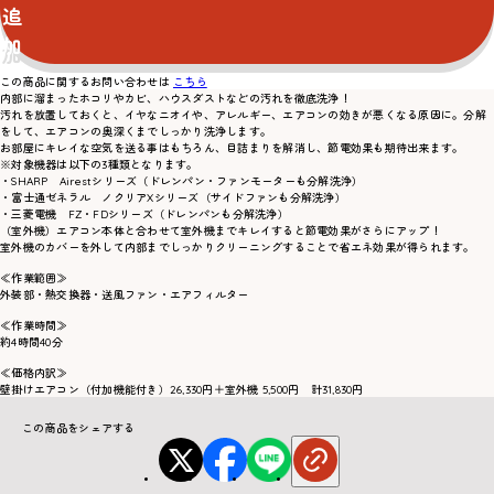
追
加
この商品に関するお問い合わせは
こちら
内部に溜まったホコリやカビ、ハウスダストなどの汚れを徹底洗浄！
汚れを放置しておくと、イヤなニオイや、アレルギー、エアコンの効きが悪くなる原因に。分解
をして、エアコンの奥深くまでしっかり洗浄します。
お部屋にキレイな空気を送る事はもちろん、目詰まりを解消し、節電効果も期待出来ます。
※対象機器は以下の3種類となります。
・SHARP Airestシリーズ（ドレンパン・ファンモーターも分解洗浄）
・富士通ゼネラル ノクリアXシリーズ（サイドファンも分解洗浄）
・三菱電機 FZ・FDシリーズ（ドレンパンも分解洗浄）
（室外機）エアコン本体と合わせて室外機までキレイすると節電効果がさらにアップ！
室外機のカバーを外して内部までしっかりクリーニングすることで省エネ効果が得られます。
≪作業範囲≫
外装部・熱交換器・送風ファン・エアフィルター
≪作業時間≫
約4時間40分
≪価格内訳≫
壁掛けエアコン（付加機能付き）26,330円＋室外機 5,500円 計31,830円
この商品をシェアする