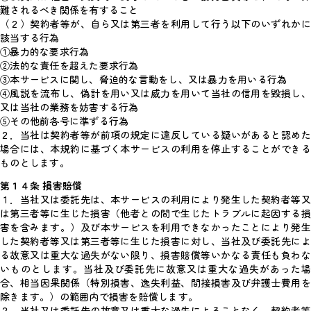
難されるべき関係を有すること
（２）契約者等が、自ら又は第三者を利用して行う以下のいずれかに
該当する行為
①暴力的な要求行為
②法的な責任を超えた要求行為
③本サービスに関し、脅迫的な言動をし、又は暴力を用いる行為
④風説を流布し、偽計を用い又は威力を用いて当社の信用を毀損し、
又は当社の業務を妨害する行為
⑤その他前各号に準ずる行為
２．当社は契約者等が前項の規定に違反している疑いがあると認めた
場合には、本規約に基づく本サービスの利用を停止することができる
ものとします。
第１４条 損害賠償
１．当社又は委託先は、本サービスの利用により発生した契約者等又
は第三者等に生じた損害（他者との間で生じたトラブルに起因する損
害を含みます。）及び本サービスを利用できなかったことにより発生
した契約者等又は第三者等に生じた損害に対し、当社及び委託先によ
る故意又は重大な過失がない限り、損害賠償等いかなる責任も負わな
いものとします。当社及び委託先に故意又は重大な過失があった場
合、相当因果関係（特別損害、逸失利益、間接損害及び弁護士費用を
除きます。）の範囲内で損害を賠償します。