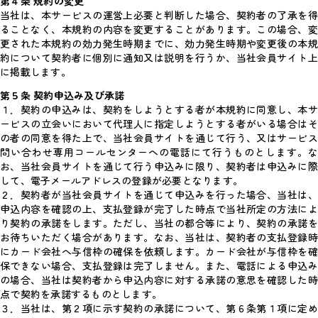
第４条 規約の変更
当社は、本サービスの運営上必要と判断した場合、契約者の了承を得
ることなく、本規約の内容を変更することがあります。この場合、変
更された本規約の効力発生時期までに、効力発生時期や変更後の本規
約について契約者に個別に通知又は説明を行うか、当社会員サイト上
に掲載します。
第５条 契約申込み及び承諾
１．契約の申込みは、契約をしようとする者が本規約に同意し、本サ
ービスの立会いにおいて代理人に指定しようとする者がいる場合はそ
の者の同意を得た上で、当社会員サイトを通じて行う、又はサービス
問い合わせ専用コールセンターへの電話にて行うものとします。な
お、当社会員サイトを通じて行う申込みに限り、契約者は申込みに際
して、電子メールアドレスの登録が必要となります。
２．契約者が当社会員サイトを通じて申込みを行った場合、当社は、
申込内容を確認の上、支払登録が完了した時点で当社所定の方法によ
り契約の承諾をします。ただし、当社の都合等により、契約の承諾を
お待ちいただく場合があります。なお、当社は、契約者の支払登録時
にカード会社へ与信枠の確保を依頼します。カード会社が与信枠を確
保できない場合、支払登録は完了しません。また、電話による申込み
の場合、当社は契約者から申込内容に対する承諾の意思を確認した時
点で契約を承諾するものとします。
３．当社は、第２項に示す契約の承諾について、第６条第１項に定め