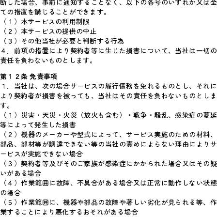
断した場合、事前に通知することなく、以下の各号のいずれか又は全
ての措置を講じることができます。
（１）本サービスの利用制限
（２）本サービスの提供の中止
（３）その他当社が必要と判断する行為
４．前項の措置により契約者等に生じた損害について、当社は一切の
責任を負わないものとします。
第１２条 免責事項
１．当社は、次の場合サービスの履行債務を免れるものとし、それに
より契約者が損害を被っても、当社はその責任を負わないものとしま
す。
（１）災害・天災・火災（放火も含む）・戦争・騒乱、感染症の蔓延
等によって発生した損害
（２）機器のメーカーや型式によって、サービス実施のための材料、
部品、部材等が調達できない等の当社の責めによらない理由によりサ
ービスが実施できない場合
（３）契約者等及びそのご家族が感染症にかかられた場合又はその疑
いがある場合
（４）作業範囲に故障、不具合がある場合又は正常に動作しない状態
の場合
（５）作業範囲に、機器や部品の故障や著しい劣化が見られる等、作
業することにより悪化するおそれがある場合