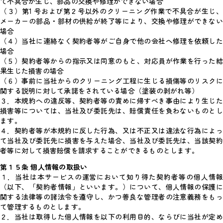
て不具合が生じ、部品の交換や修理ができない場合
（３）第1 号および第２号以外のクリーニング作業で不具合が生じ、
メーカーの部品・部材の供給が終了等により、交換や修理ができない
場合
（４）当社に連絡なく契約者等がご自身で他の会社へ修理を依頼した
場合
（５）契約者等からの指示又は同意のもと、対応員が作業を行った結
果生じた損害の場合
（６）事前に当社からのクリーニング工程に生じる損傷等のリスクに
関する説明に対して承諾をされている場合（塗装の剥がれ等）
３．本規約への違反等、契約者等の責めに帰すべき事由により生じた
損害等については、当社及び委託先は、賠償責任を負わないものとし
ます。
４．契約者等が本規約に反した行為、又は不正又は違法な行為によっ
て当社及び委託先に損害を与えた場合、当社及び委託先は、当該契約
者等に対して損害賠償を請求することができるものとします。
第１５条 個人情報の取扱い
１．当社は本サービスの運営において知り得た契約者等の個人情報
（以下、「契約者情報」といいます。）について、個人情報の保護に
関する法律等の諸法令を遵守し、かつ善良な管理者の注意義務をもっ
て管理するものとします。
２．当社は取得した個人情報を以下の利用目的、ならびに当社が定め