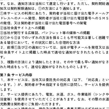
す。なお、通知方法は当社にて選定し行います。ただし、契約開始通
知又は契約解除通知は、①の方法により通知します。
①本サービスの利用にあたり、契約者が当社に届け出た電子メールア
ドレスへのメール発信、契約者が当社に届け出た電話番号へのＳＭＳ
の発信、又は契約者が当社に届け出た電話番号への架電
②当社会員サイト上への掲載
③当社が発行する広報誌、パンフレット等の媒体への掲載
④①から③までのいずれの方法を採ることも不可能又は著しく困難で
ある場合において、その状況に即した合理的な方法
２．前項①及び②の通知については、当社が電子メールを発信又は当
社会員サイト上に掲載した時点で適切な通知がなされたものとしま
す。
３．複数の方法により通知したときは、その中で最も早い通知がなさ
れた時点をもって、適切な通知がなされたものとします。
第７条 サービス内容
１．本サービスは、当社又は委託先の対応員（以下、「対応員」とい
います。）が、契約者が予め指定する住所に訪問し、サービスを提供
します。
２．サービス提供にあたり、電気、水道、ガス、作業場所（シンクや
浴室等）を使用させていただくことがあります。なお、その際の水道
光熱費は契約者にご負担いただきます。