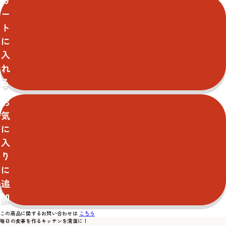
カ
ー
ト
に
入
れ
る
お
気
に
入
り
に
追
加
この商品に関するお問い合わせは
こちら
毎日の食事を作るキッチンを清潔に！