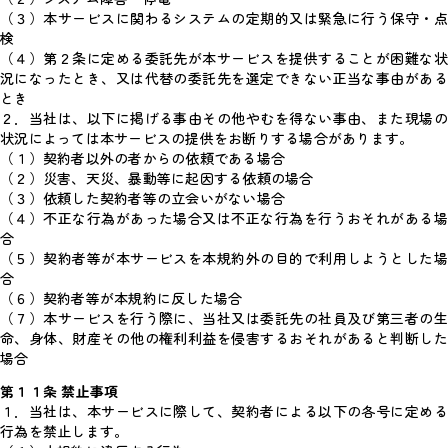
（３）本サービスに関わるシステムの定期的又は緊急に行う保守・点
検
（４）第２条に定める委託先が本サービスを提供することが困難な状
況になったとき、又は代替の委託先を選定できない正当な事由がある
とき
２．当社は、以下に掲げる事由その他やむを得ない事由、また現場の
状況によっては本サービスの提供をお断りする場合があります。
（１）契約者以外の者からの依頼である場合
（２）災害、天災、暴動等に起因する依頼の場合
（３）依頼した契約者等の立会いがない場合
（４）不正な行為があった場合又は不正な行為を行うおそれがある場
合
（５）契約者等が本サービスを本規約外の目的で利用しようとした場
合
（６）契約者等が本規約に反した場合
（７）本サービスを行う際に、当社又は委託先の社員及び第三者の生
命、身体、財産その他の権利利益を侵害するおそれがあると判断した
場合
第１１条 禁止事項
１．当社は、本サービスに際して、契約者による以下の各号に定める
行為を禁止します。