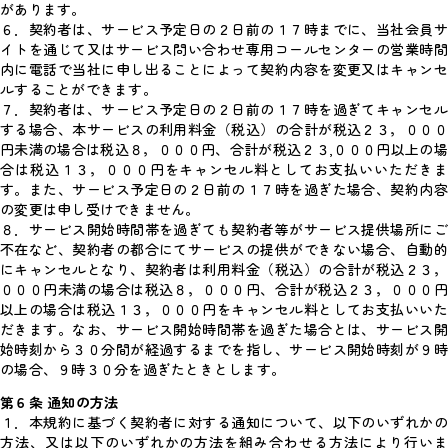
があります。
６．契約者は、サービス予定日の２日前の１７時までに、当社会員サ
イトを通じて又はサービス問い合わせ専用コールセンターの営業時間
内に電話で当社に申し出ることによって契約内容を変更又はキャンセ
ルすることができます。
７．契約者は、サービス予定日の２日前の１７時を過ぎてキャンセル
する場合、本サービスの利用料金（税込）の合計が税込２３，０００
円未満の場合は税込８，０００円、合計が税込２３,０００円以上の場
合は税込１３，０００円をキャンセル料としてお支払いいただきま
す。また、サービス予定日の２日前の１７時を過ぎた場合、契約内容
の変更は申し受けできません。
８．サービス開始時間帯を過ぎても契約者等がサービス提供場所にご
不在など、契約者の都合にてサービスの提供ができない場合、自動的
にキャンセルとなり、契約者は利用料金（税込）の合計が税込２３，
０００円未満の場合は税込８，０００円、合計が税込２３，０００円
以上の場合は税込１３，０００円をキャンセル料としてお支払いいた
だきます。なお、サービス開始時間帯を過ぎた場合とは、サービス開
始時刻から３０分間が経過するまでを指し、サービス開始時刻が９時
の場合、９時３０分を過ぎたときとします。
第６条 通知の方法
１．本規約に基づく契約者に対する通知について、以下のいずれかの
方法、又は以下のいずれかの方法を組み合わせる方法により行いま