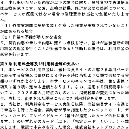
４．申し出いただいた内容が以下の場合に限り、当社負担で再清掃又
は点検を承ります。なお、点検の結果、修理が必要な箇所について、
本サービスが原因ではない場合の修理費等は当社で負担いたしませ
ん。
（１）作業実施前に契約者等と合意した作業が実施されていないこと
が認められる場合
（２）作業の不備が明らかな場合
５．契約内容や申し出内容に照らし点検を行い、当社が当該箇所の利
用料金の返金を行うことが妥当であると判断した場合は、利用料金の
返金を行います。
第９条 利用料金等及び利用料金等の支払い
１．本サービスの利用料金は、当社会員サイトのお客さま専用ページ
に表示する金額又は電話による申込み時に当社より口頭で通知する金
額のいずれかとなります。本サービスのキャンセル料は、第５条第７
項又は第８項に定める金額となります。なお、適用する消費税率につ
いては、２０２６年８月時点のものとし、消費税率が変更になった場
合、当社は、変更された税率にもとづき利用料金を変更します。
２．当社は、利用料金をサービス実施日以降、当社会員サイトを通じ
て申込みを行った場合、契約者が予め指定したクレジットカード、デ
ビットカード、プリペイドカード（当社が指定したカード会社に限り
ます。）のいずれかのカード（以下、「指定カード」という。）へ請
求します。電話で申込みを行った場合、株式会社ネットプロテクショ