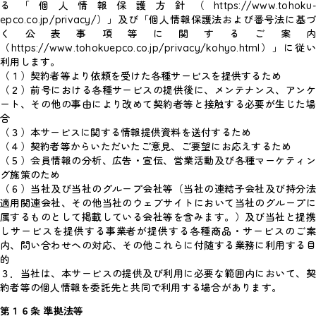
る「個人情報保護方針（https://www.tohoku-
epco.co.jp/privacy/）」及び「個人情報保護法および番号法に基づ
く公表事項等に関するご案内
（https://www.tohokuepco.co.jp/privacy/kohyo.html）」に従い
利用します。
（１）契約者等より依頼を受けた各種サービスを提供するため
（２）前号における各種サービスの提供後に、メンテナンス、アンケ
ート、その他の事由により改めて契約者等と接触する必要が生じた場
合
（３）本サービスに関する情報提供資料を送付するため
（４）契約者等からいただいたご意見、ご要望にお応えするため
（５）会員情報の分析、広告・宣伝、営業活動及び各種マーケティン
グ施策のため
（６）当社及び当社のグループ会社等（当社の連結子会社及び持分法
適用関連会社、その他当社のウェブサイトにおいて当社のグループに
属するものとして掲載している会社等を含みます。）及び当社と提携
しサービスを提供する事業者が提供する各種商品・サービスのご案
内、問い合わせへの対応、その他これらに付随する業務に利用する目
的
３．当社は、本サービスの提供及び利用に必要な範囲内において、契
約者等の個人情報を委託先と共同で利用する場合があります。
第１６条 準拠法等