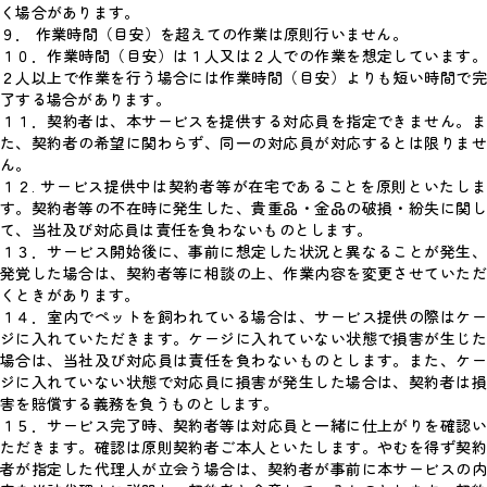
く場合があります。
９． 作業時間（目安）を超えての作業は原則行いません。
１０．作業時間（目安）は１人又は２人での作業を想定しています。
２人以上で作業を行う場合には作業時間（目安）よりも短い時間で完
了する場合があります。
１１．契約者は、本サービスを提供する対応員を指定できません。ま
た、契約者の希望に関わらず、同一の対応員が対応するとは限りませ
ん。
１２. サービス提供中は契約者等が在宅であることを原則といたしま
す。契約者等の不在時に発生した、貴重品・金品の破損・紛失に関し
て、当社及び対応員は責任を負わないものとします。
１３．サービス開始後に、事前に想定した状況と異なることが発生、
発覚した場合は、契約者等に相談の上、作業内容を変更させていただ
くときがあります。
１４．室内でペットを飼われている場合は、サービス提供の際はケー
ジに入れていただきます。ケージに入れていない状態で損害が生じた
場合は、当社及び対応員は責任を負わないものとします。また、ケー
ジに入れていない状態で対応員に損害が発生した場合は、契約者は損
害を賠償する義務を負うものとします。
１５．サービス完了時、契約者等は対応員と一緒に仕上がりを確認い
ただきます。確認は原則契約者ご本人といたします。やむを得ず契約
者が指定した代理人が立会う場合は、契約者が事前に本サービスの内