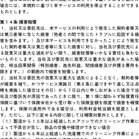
場合には、本規約に基づく本サービスの利用を停止することができる
ものとします。
第１４条 損害賠償
１．当社又は委託先は、本サービスの利用により発生した契約者等又
は第三者等に生じた損害（他者との間で生じたトラブルに起因する損
害を含みます。）及び本サービスを利用できなかったことにより発生
した契約者等又は第三者等に生じた損害に対し、当社及び委託先によ
る故意又は重大な過失がない限り、損害賠償等いかなる責任も負わな
いものとします。当社及び委託先に故意又は重大な過失があった場
合、相当因果関係（特別損害、逸失利益、間接損害及び弁護士費用を
除きます。）の範囲内で損害を賠償します。
２．当社又は委託先の故意又は重大な過失によることなく、契約者等
が損害を被り、かつサービス実施日（第８条に基づきやり直し又は点
検を実施した場合はその日）から７日以内に申し出があった場合で当
社及び委託先が原因であったときに限り、第１項に関わらず賠償責任
保険に基づいて保険会社から受け取った保険金額を限度で損害を補償
します。保険の適用外である場合は、利用料金相当額を限度としま
す。ただし、以下に定める内容に関しては補償対象外とします。
（１）製造から１０年以上経過したエアコンでのクリーニング作業に
よって不具合が生じ、部品の交換や修理ができない場合
（２）製造から６年以上経過した洗濯機でのクリーニング作業によっ