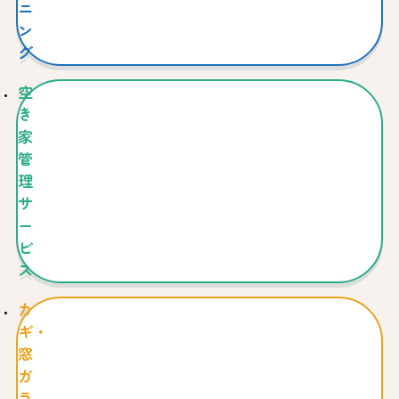
ニ
ン
グ
空
き
家
管
理
サ
ー
ビ
ス
カ
ギ・
窓
ガ
ラ