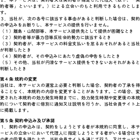
２．本サービスは、契約者又は契約者が指定した代理人（以下、「契
約者等」といいます。）による立会いのもと利用できるものとしま
す。
３．当社が、次の各号に該当する事由があると判断した場合は、契約
の申込みをお断りし、本サービスの提供を行いません。
（１）離島・山間部等、本サービス提供先として提供が困難なとき
（２）契約者等が暴力団等反社会的勢力に該当するとき
（３）契約者が、本サービスの料金支払いを怠るおそれがあると当社
が判断したとき
（４）契約者が、その申込みにあたり虚偽の申告をしたとき
（５）その他、当社が円滑なサービス提供をできないおそれがあると
判断したとき
第４条 規約の変更
当社は、本サービスの運営上必要と判断した場合、契約者の了承を得
ることなく、本規約の内容を変更することがあります。この場合、変
更された本規約の効力発生時期までに、効力発生時期や変更後の本規
約について契約者に個別に通知又は説明を行うか、当社会員サイト上
に掲載します。
第５条 契約申込み及び承諾
１．契約の申込みは、契約をしようとする者が本規約に同意し、本サ
ービスの立会いにおいて代理人に指定しようとする者がいる場合はそ
の者の同意を得た上で、当社会員サイトを通じて行う、又はサービス