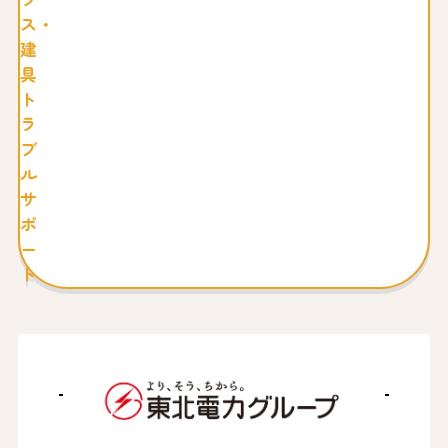
ス・
建
具
ト
ラ
ブ
ル
サ
ポ
ー
ト