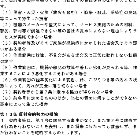
より契約者が損害を被っても、当社はその責任を負わないものとしま
す。
（１）災害・天災・火災（放火も含む）・戦争・騒乱、感染症の蔓延
等によって発生した損害
（２）機器のメーカーや型式によって、サービス実施のための材料、
部品、部材等が調達できない等の当社の責めによらない理由によりサ
ービスが実施できない場合
（３）契約者等及びそのご家族が感染症にかかられた場合又はその疑
いがある場合
（４）作業範囲に故障、不具合がある場合又は正常に動作しない状態
の場合
（５）作業範囲に、機器や部品の故障や著しい劣化が見られる等、作
業することにより悪化するおそれがある場合
（６）作業範囲の経年劣化による変色、錆、こびりつき等の汚れの状
態によって、汚れが完全に落ち切らない場合
（７）契約者等から第７条に定める協力が得られない場合
（８）前各号に定めるもののほか、当社の責めに帰すことができない
事由によって生じた損害
第１３条 反社会的勢力の排除
１．契約者等は、第１号に該当する事由がなく、また第２号に該当す
る行為を行わないことを表明し、また将来にわたっても該当せず、ま
た行わないことを確約するものとします。