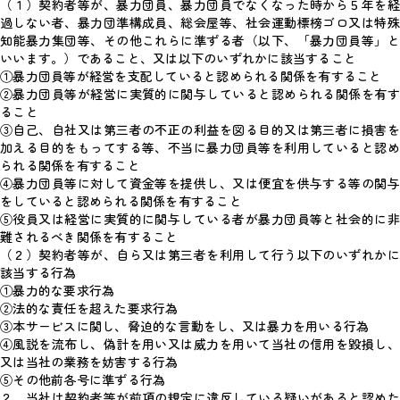
（１）契約者等が、暴力団員、暴力団員でなくなった時から５年を経
過しない者、暴力団準構成員、総会屋等、社会運動標榜ゴロ又は特殊
知能暴力集団等、その他これらに準ずる者（以下、「暴力団員等」と
いいます。）であること、又は以下のいずれかに該当すること
①暴力団員等が経営を支配していると認められる関係を有すること
②暴力団員等が経営に実質的に関与していると認められる関係を有す
ること
③自己、自社又は第三者の不正の利益を図る目的又は第三者に損害を
加える目的をもってする等、不当に暴力団員等を利用していると認め
られる関係を有すること
④暴力団員等に対して資金等を提供し、又は便宜を供与する等の関与
をしていると認められる関係を有すること
⑤役員又は経営に実質的に関与している者が暴力団員等と社会的に非
難されるべき関係を有すること
（２）契約者等が、自ら又は第三者を利用して行う以下のいずれかに
該当する行為
①暴力的な要求行為
②法的な責任を超えた要求行為
③本サービスに関し、脅迫的な言動をし、又は暴力を用いる行為
④風説を流布し、偽計を用い又は威力を用いて当社の信用を毀損し、
又は当社の業務を妨害する行為
⑤その他前各号に準ずる行為
２．当社は契約者等が前項の規定に違反している疑いがあると認めた