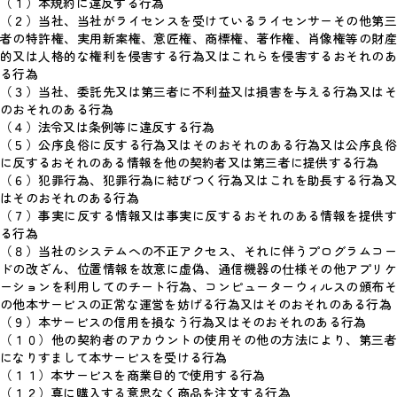
（１）本規約に違反する行為
（２）当社、当社がライセンスを受けているライセンサーその他第三
者の特許権、実用新案権、意匠権、商標権、著作権、肖像権等の財産
的又は人格的な権利を侵害する行為又はこれらを侵害するおそれのあ
る行為
（３）当社、委託先又は第三者に不利益又は損害を与える行為又はそ
のおそれのある行為
（４）法令又は条例等に違反する行為
（５）公序良俗に反する行為又はそのおそれのある行為又は公序良俗
に反するおそれのある情報を他の契約者又は第三者に提供する行為
（６）犯罪行為、犯罪行為に結びつく行為又はこれを助長する行為又
はそのおそれのある行為
（７）事実に反する情報又は事実に反するおそれのある情報を提供す
る行為
（８）当社のシステムへの不正アクセス、それに伴うプログラムコー
ドの改ざん、位置情報を故意に虚偽、通信機器の仕様その他アプリケ
ーションを利用してのチート行為、コンピューターウィルスの頒布そ
の他本サービスの正常な運営を妨げる行為又はそのおそれのある行為
（９）本サービスの信用を損なう行為又はそのおそれのある行為
（１０）他の契約者のアカウントの使用その他の方法により、第三者
になりすまして本サービスを受ける行為
（１１）本サービスを商業目的で使用する行為
（１２）真に購入する意思なく商品を注文する行為