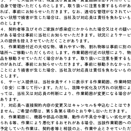
３．サービス提供中は、現金及び貴金属・貴重品類は必ず片付けてご
自身で管理いただくものとします。取り扱いに注意を要するものがあ
れば、事前にお知らせいただきます。なお、適切な管理がなされてい
ない状態で損害が生じた場合は、当社及び対応員は責任を負わないも
のとします。
４．契約者等及びそのご家族が感染症にかかられた場合又はその疑い
がある場合は事前に当社にお知らせいただきます。状況によりサービ
スの提供を控えさせていただくことがあります。
５．作業範囲付近の大切な物、壊れやすい物、割れ物等は事前に別の
場所へご移動いただくものとします。作業範囲付近の状態により、物
品を移動させていただく場合があります。取り扱いに注意を要するも
のがあれば、事前にお知らせいただきます。事前に移動されなかった
ことにより損害が生じた場合、当社及び対応員は責任を負わないもの
とします。
６．サービス提供は、当社会員サイトに表示する作業範囲、作業時間
（目安）に準じて行います。ただし、故障や劣化及び汚れの状態によ
っては、当社又は対応員の判断により、作業範囲が変更になる場合が
あります。
７．対応員へ直接契約内容の変更又はキャンセルを申込むことはでき
ません。ご希望の際は、第５条第６項のとおり申し出いただきます。
８．作業範囲に、機器や部品の故障、動作の不具合や著しい劣化が見
られる等、作業により悪化するおそれがある場合、当該作業範囲への
予定していた作業は、契約者等と相談の上、作業中止とさせていただ