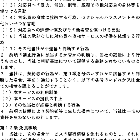
（１３）対応員への暴力、脅迫、恫喝、威嚇その他対応員の身体等を
傷つける言動
（１４）対応員の身体に接触する行為、セクシャルハラスメントその
他わいせつな言動
（１５）対応員への誹謗中傷及びその他名誉を傷つける言動
（１６）当社の承諾なしに対応員へ直接サービスの提供を依頼する行
為
（１７）その他当社が不適当と判断する行為
２．前項の禁止行為に該当するか否かの判断は、当社の裁量により行
うものとし、当社は判断基準について説明する義務を負わないものと
します。
３．当社は、契約者の行為が、第１項各号のいずれかに該当すると判
断した場合、事前に通知することなく、以下の各号のいずれか又は全
ての措置を講じることができます。
（１）本サービスの利用制限
（２）本サービスの提供の中止
（３）その他当社が必要と判断する行為
４．前項の措置により契約者等に生じた損害について、当社は一切の
責任を負わないものとします。
第１２条 免責事項
１．当社は、次の場合サービスの履行債務を免れるものとし、それに