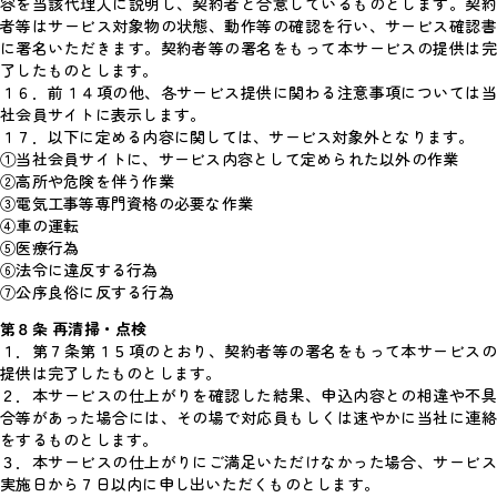
容を当該代理人に説明し、契約者と合意しているものとします。契約
者等はサービス対象物の状態、動作等の確認を行い、サービス確認書
に署名いただきます。契約者等の署名をもって本サービスの提供は完
了したものとします。
１６．前１４項の他、各サービス提供に関わる注意事項については当
社会員サイトに表示します。
１７．以下に定める内容に関しては、サービス対象外となります。
①当社会員サイトに、サービス内容として定められた以外の作業
②高所や危険を伴う作業
③電気工事等専門資格の必要な作業
④車の運転
⑤医療行為
⑥法令に違反する行為
⑦公序良俗に反する行為
第８条 再清掃・点検
１．第７条第１５項のとおり、契約者等の署名をもって本サービスの
提供は完了したものとします。
２．本サービスの仕上がりを確認した結果、申込内容との相違や不具
合等があった場合には、その場で対応員もしくは速やかに当社に連絡
をするものとします。
３．本サービスの仕上がりにご満足いただけなかった場合、サービス
実施日から７日以内に申し出いただくものとします。