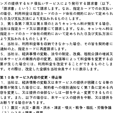
ンズの提供するＮＰ後払いサービスにより発行する請求書（以下、
「請求書」という）にて請求します。なお、指定カードでのお支払い
の場合、利用料金は指定カードのカード会社の規約において定められ
た日及び支払方法により支払われるものとします。
３．第５条第７項又は第８項のとおりキャンセル料が発生する場合、
当社は指定カード又は請求書にて請求します。なお、キャンセル料は
指定カードのカード会社の規約において定められた日及び支払方法に
より支払われるものとします。
４．当社は、利用料金等を収納できなかった場合、その旨を契約者に
通知の上、指定カードに再度請求します。
５．当社は、経済事情の変動、法令の制定、改廃、租税公課の増減又
は本サービスの業務内容の変更、拡張等によって料金等を変更する必
要が生じた場合には、利用料金を改定することができるものとしま
す。その際は、改定した金額を当社会員サイトに表示します。
第１０条 サービス内容の変更・停止等
１．当社は、経済情勢の変動又は本サービスの提供が困難となる等の
事情が発生した場合には、契約者への個別通知なく第７条に定める内
容を変更し、又は提供の全部ないしは一部を中止・変更できるものと
します。また、以下の場合は、本サービスの提供を中断、又は提供を
お断りする場合があります。
（１）震災・火災・豪雨・洪水・津波・噴火・戦争・騒乱・労働争議
（２）システム障害・停電