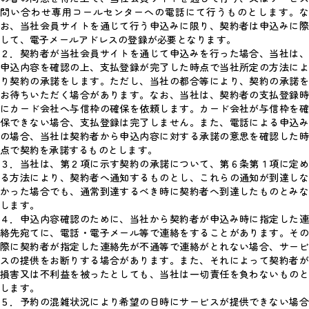
問い合わせ専用コールセンターへの電話にて行うものとします。な
お、当社会員サイトを通じて行う申込みに限り、契約者は申込みに際
して、電子メールアドレスの登録が必要となります。
２．契約者が当社会員サイトを通じて申込みを行った場合、当社は、
申込内容を確認の上、支払登録が完了した時点で当社所定の方法によ
り契約の承諾をします。ただし、当社の都合等により、契約の承諾を
お待ちいただく場合があります。なお、当社は、契約者の支払登録時
にカード会社へ与信枠の確保を依頼します。カード会社が与信枠を確
保できない場合、支払登録は完了しません。また、電話による申込み
の場合、当社は契約者から申込内容に対する承諾の意思を確認した時
点で契約を承諾するものとします。
３．当社は、第２項に示す契約の承諾について、第６条第１項に定め
る方法により、契約者へ通知するものとし、これらの通知が到達しな
かった場合でも、通常到達するべき時に契約者へ到達したものとみな
します。
４．申込内容確認のために、当社から契約者が申込み時に指定した連
絡先宛てに、電話・電子メール等で連絡をすることがあります。その
際に契約者が指定した連絡先が不通等で連絡がとれない場合、サービ
スの提供をお断りする場合があります。また、それによって契約者が
損害又は不利益を被ったとしても、当社は一切責任を負わないものと
します。
５．予約の混雑状況により希望の日時にサービスが提供できない場合