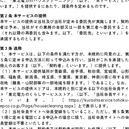
に、「東北電力のハウスクリーニング」（以下、「本サービス」とい
います。）を提供するにあたり、諸条件を定めるものです。
第２条 本サービスの提供
本サービスの提供は当社及び当社が定める委託先が実施します。契約
者は予め、当社がその業務の全部又は一部を第三者へ委託すること
（それ以降の再委託も含みます。以下、「委託先」といいます。）を
承諾するものとします。
第３条 適用
１．
本サービスは、以下の条件を満たす方が、本規約に同意の上、
５条に定める申込方法に則って申込みを行い、当社がこれを承諾した
個人のお客さま（以下、「契約者」といいます。）に提供します。
（１）本サービス提供場所が青森県、岩手県、秋田県、宮城県、山形
県、福島県、新潟県、埼玉県、千葉県、東京都、神奈川県に存する所
在地（離島・山間部等の一部地域を除きます。）であること。なお、
本サービスの提供エリアは、本規約と別に定める以下の当社会員サイ
ト「東北電力のくらしサービスストア」（以下、「当社会員サイト」
といいます。）［https://kurashiservice.tohoku-
epco.co.jp/Page/housecleaning.aspx］上で表示します。
（２）当社会員サイトへ会員登録をしていること。ただし、第５条第
１項に定める電話による申込みの場合に限り、当社会員サイトへの会
員登録は不要といたします。