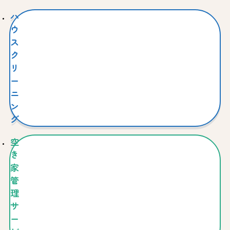
ハ
ウ
ス
ク
リ
ー
ニ
ン
グ
空
き
家
管
理
サ
ー