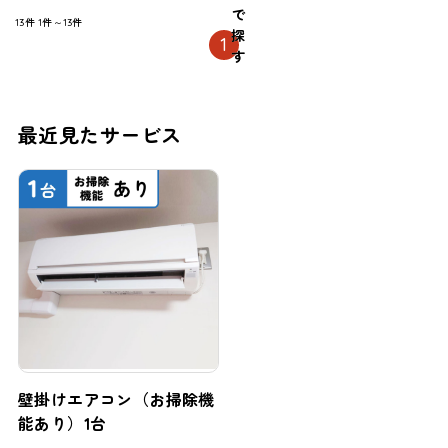
で
13件
1件～13件
探
1
す
最近見たサービス
壁掛けエアコン（お掃除機
能あり）1台