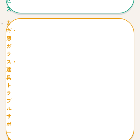
ビ
ス
カ
ギ・
窓
ガ
ラ
ス・
建
具
ト
ラ
ブ
ル
サ
ポ
ー
ト