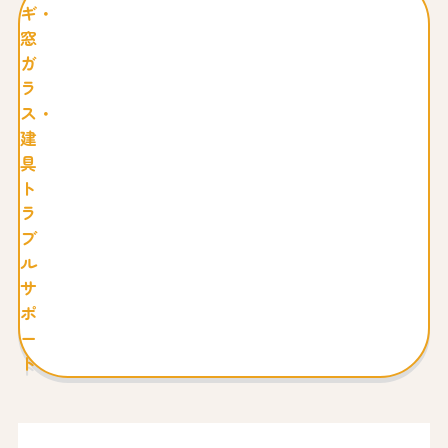
ギ・
窓
ガ
ラ
ス・
建
具
ト
ラ
ブ
ル
サ
ポ
ー
ト