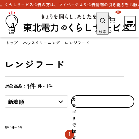
。くらしサービス会員の方は、マイページより会員情報の引き継ぎをお願い
0
カート
検索
トップ
ハウスクリーニング
レンジフード
レンジフード
1件
1件～1件
対象商品：
カ
新着順
テ
ゴ
リ
で
1件
1件～1件
探
1
す