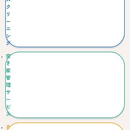
ク
リ
ー
ニ
ン
グ
空
き
家
管
理
サ
ー
ビ
ス
カ