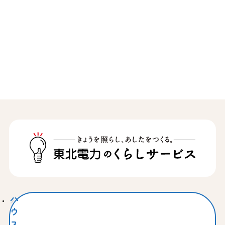
ハ
ウ
ス