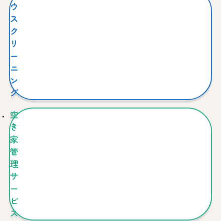
ウ
ス
ク
リ
ー
ニ
ン
グ
空
き
家
管
理
サ
ー
ビ
ス