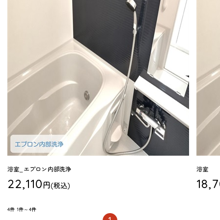
浴室_エプロン内部洗浄
浴室
22,110
18,
円
(税込)
4件
1件～4件