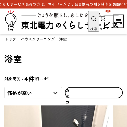
しサービス会員の方は、マイページより会員情報の引き継ぎをお願いいたし
0
カート
検索
トップ
ハウスクリーニング
浴室
浴室
4件
1件～4件
対象商品：
カ
価格が高い
テ
ゴ
リ
で
探
す