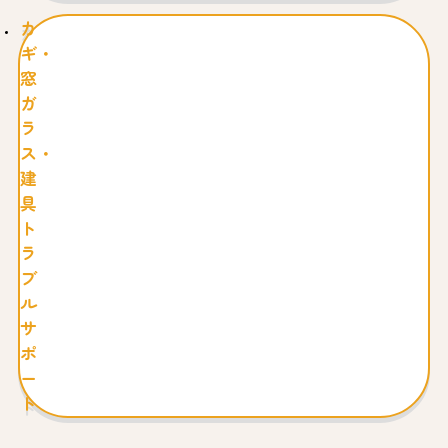
カ
ギ・
窓
ガ
ラ
ス・
建
具
ト
ラ
ブ
ル
サ
ポ
ー
ト