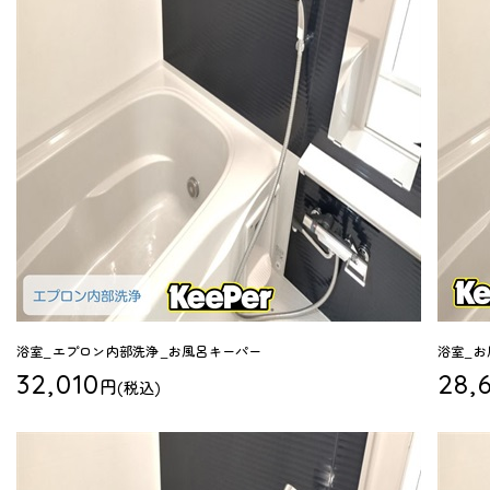
浴室_エプロン内部洗浄_お風呂キーパー
浴室_お
32,010
28,
円
(税込)