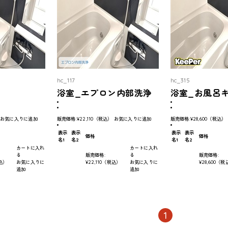
hc_117
hc_315
浴室_エプロン内部洗浄
浴室_お風呂
お気に入りに追加
販売価格:
¥22,110
（税込）
お気に入りに追加
販売価格:
¥28,600
（税込）
表示
表示
表示
表示
価格
価格
名1
名2
名1
名2
カートに入れ
カートに入れ
る
販売価格:
る
販売価格:
込）
お気に入りに
¥22,110
（税込）
お気に入りに
¥28,600
（税
追加
追加
1