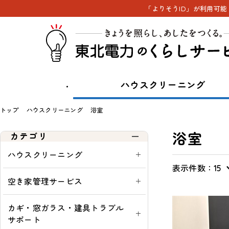
「よりそうID」が利用可
ハウスクリーニング
トップ
ハウスクリーニング
浴室
浴室
カテゴリ
ハウスクリーニング
表示件数：
表
通
一
通
15
示
常・
覧
常
空き家管理サービス
切
定
購
替
期：
入
カギ・窓ガラス・建具トラブル
可
サポート
能