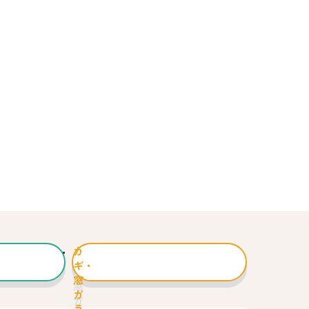
カ
ギ・
窓
ガ