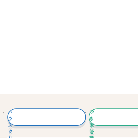
ハ
空
ウ
き
ス
家
ク
管