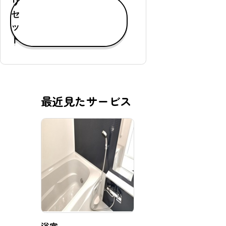
リ
す
セ
べ
ッ
て
ト
表
示
通
常
最近見たサービス
購
入
可
能
定
期
購
入
可
能