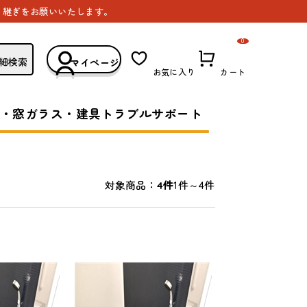
き継ぎをお願いいたします。
0
細検索
マイページ
お気に入り
カート
・窓ガラス・建具トラブルサポート
1件～4件
対象商品：
4件