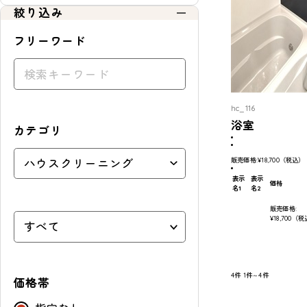
絞り込み
フリーワード
hc_116
浴室
カテゴリ
販売価格:
¥18,700
（税込）
表示
表示
価格
名1
名2
販売価格:
¥18,700
（税
4件
1件～4件
価格帯