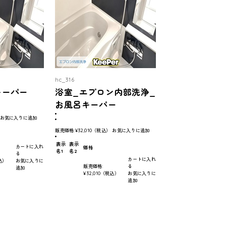
hc_316
キーパー
浴室_エプロン内部洗浄_
お風呂キーパー
お気に入りに追加
販売価格:
¥32,010
（税込）
お気に入りに追加
表示
表示
カートに入れ
価格
名1
名2
る
カートに入れ
込）
お気に入りに
販売価格:
る
追加
¥32,010
（税込）
お気に入りに
追加