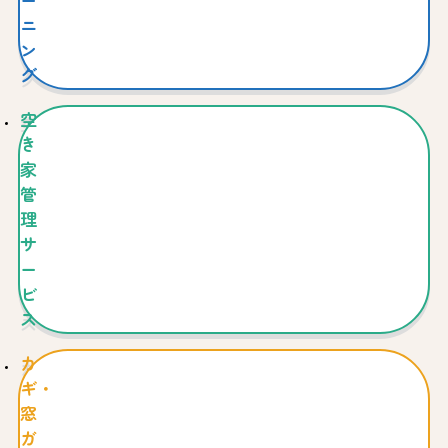
ー
ニ
ン
グ
空
き
家
管
理
サ
ー
ビ
ス
カ
ギ・
窓
ガ