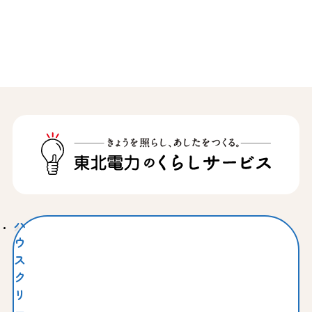
ハ
ウ
ス
ク
リ