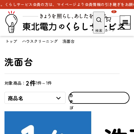
らしサービス会員の方は、マイページより会員情報の引き継ぎをお願いいた
0
カート
検索
トップ
ハウスクリーニング
洗面台
洗面台
2件
1件～1件
対象商品：
カ
商品名
テ
ゴ
リ
で
探
す