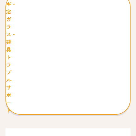
ギ・
窓
ガ
ラ
ス・
建
具
ト
ラ
ブ
ル
サ
ポ
ー
ト