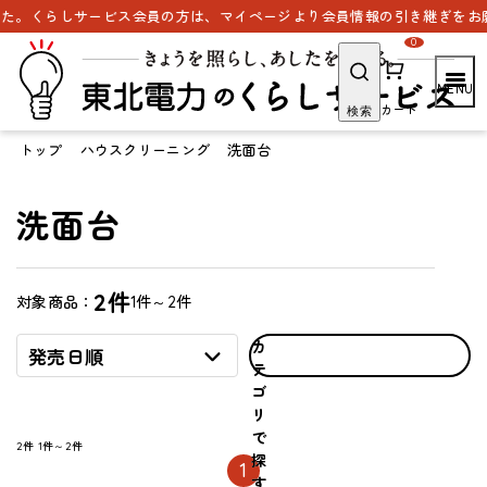
た。くらしサービス会員の方は、マイページより会員情報の引き継ぎをお願
0
カート
検索
トップ
ハウスクリーニング
洗面台
洗面台
2件
1件～2件
対象商品：
カ
発売日順
テ
ゴ
リ
で
2件
1件～2件
探
1
す