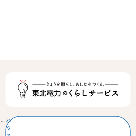
ハ
ウ
ス