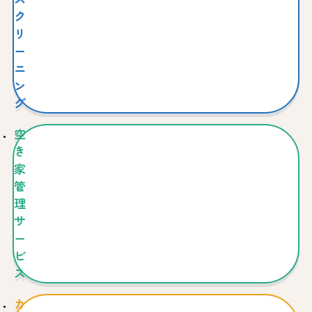
ク
リ
ー
ニ
ン
グ
空
き
家
管
理
サ
ー
ビ
ス
カ