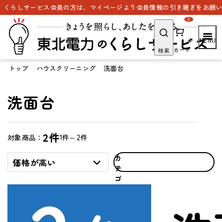
らしサービス会員の方は、マイページより会員情報の引き継ぎをお願いいた
0
カート
検索
トップ
ハウスクリーニング
洗面台
洗面台
2件
1件～2件
対象商品：
カ
価格が高い
テ
ゴ
リ
で
探
す