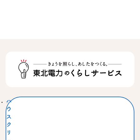
ハ
ウ
ス
ク
リ