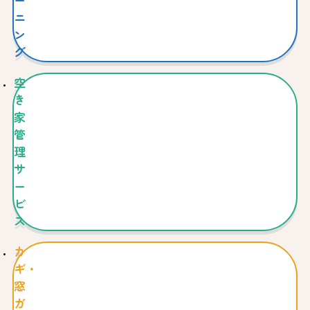
ー
ニ
ン
グ
空
き
家
管
理
サ
ー
ビ
ス
カ
ギ・
窓
ガ