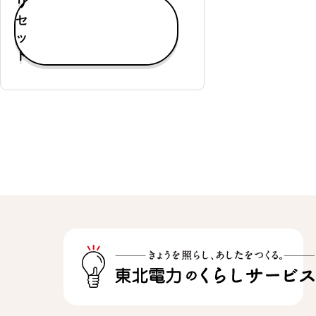
リ
す
セ
べ
ッ
て
ト
表
示
通
常
購
入
可
能
定
期
購
入
可
能