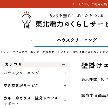
「よりそうID」が利用可
ハウスクリーニング
トップ
ハウスクリーニング
お得なセットプラン
壁掛けエアコン＆レンジ
壁掛け
カテゴリ
ハウスクリーニング
表示件数：
表
通
ウ
定
10
示
常・
ィ
期
空き家管理サービス
切
定
ン
購
該当する商品
替
期：
ド
入
カギ・窓ガラス・建具トラブル
ウ
可
サポート
シ
能