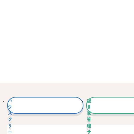
ハ
空
ウ
き
ス
家
ク
管
リ
理
ー
サ