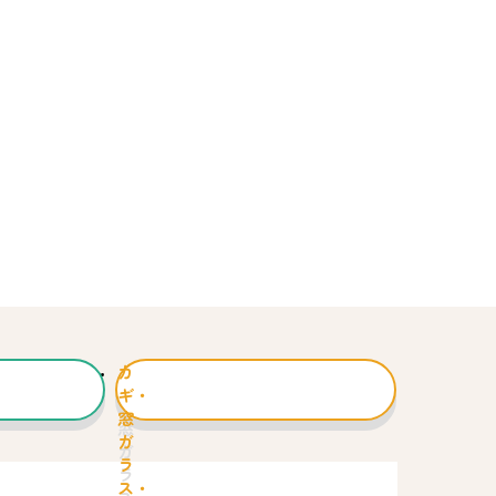
カ
ギ・
窓
ガ
ラ
ス・