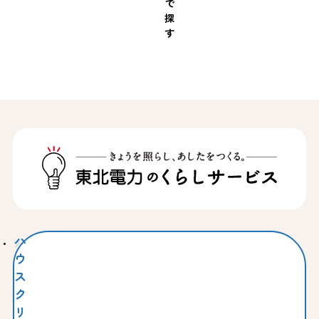
で
探
す
ハ
ウ
ス
ク
リ