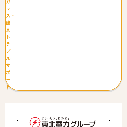
ガ
ラ
ス・
建
具
ト
ラ
ブ
ル
サ
ポ
ー
ト