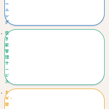
ー
ニ
ン
グ
空
き
家
管
理
サ
ー
ビ
ス
カ
ギ・
窓