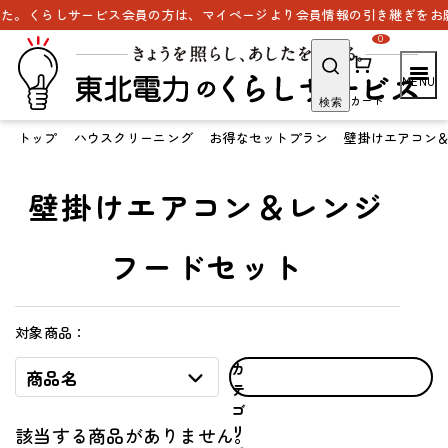
た。くらしサービス会員の方は、マイページより会員情報の引き継ぎをお願
0
カート
検索
トップ
ハウスクリーニング
お得なセットプラン
壁掛けエアコン
壁掛けエアコン＆レンジ
フードセット
対象商品：
カ
商品名
テ
ゴ
リ
該当する商品がありません。