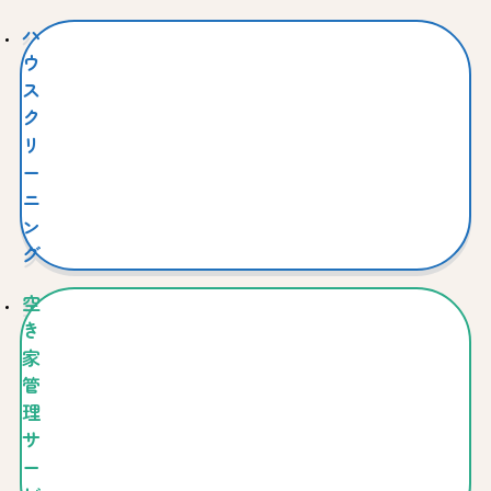
ハ
ウ
ス
ク
リ
ー
ニ
ン
グ
空
き
家
管
理
サ
ー