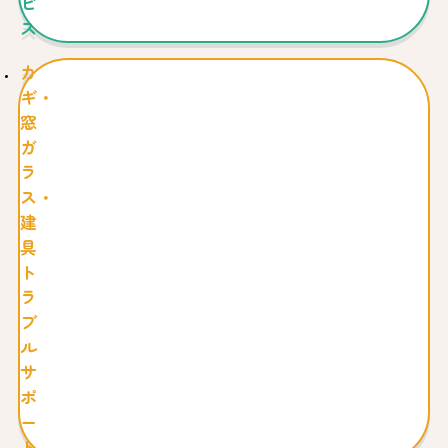
ビ
ス
カ
ギ・
窓
ガ
ラ
ス・
建
具
ト
ラ
ブ
ル
サ
ポ
ー
ト