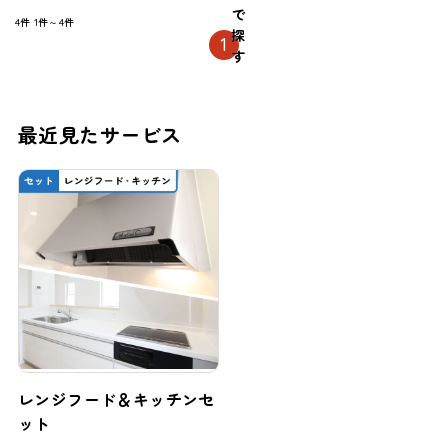
で
4件
1件～4件
探
1
す
最近見たサービス
レンジフード＆キッチンセ
ット