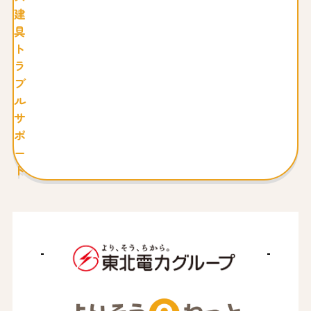
建
具
ト
ラ
ブ
ル
サ
ポ
ー
ト