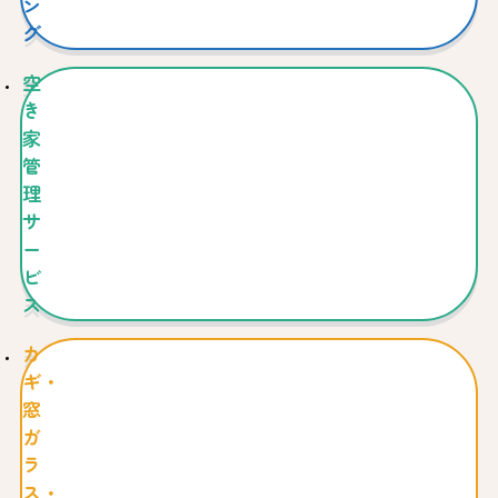
ン
グ
空
き
家
管
理
サ
ー
ビ
ス
カ
ギ・
窓
ガ
ラ
ス・