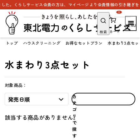
した。くらしサービス会員の方は、マイページより会員情報の引き継ぎをお
0
カート
検索
トップ
ハウスクリーニング
お得なセットプラン
水まわり3点セッ
水まわり3点セット
対象商品：
カ
発売日順
テ
ゴ
リ
該当する商品がありません。
で
探
す