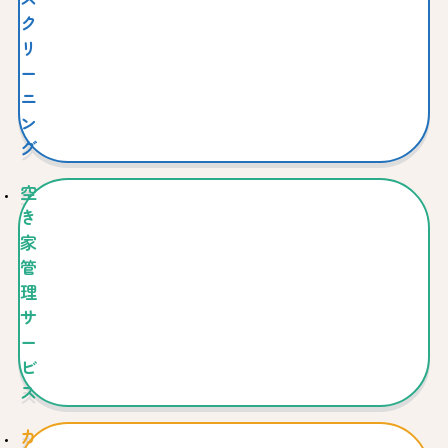
ク
リ
ー
ニ
ン
グ
空
き
家
管
理
サ
ー
ビ
ス
カ