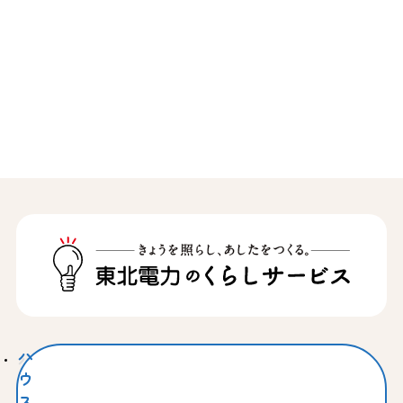
ハ
ウ
ス