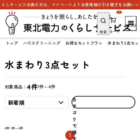
らしサービス会員の方は、マイページより会員情報の引き継ぎをお願いいた
0
カート
検索
トップ
ハウスクリーニング
お得なセットプラン
水まわり3点セッ
水まわり3点セット
4件
1件～4件
対象商品：
カ
新着順
テ
ゴ
リ
で
4件
1件～4件
探
1
す