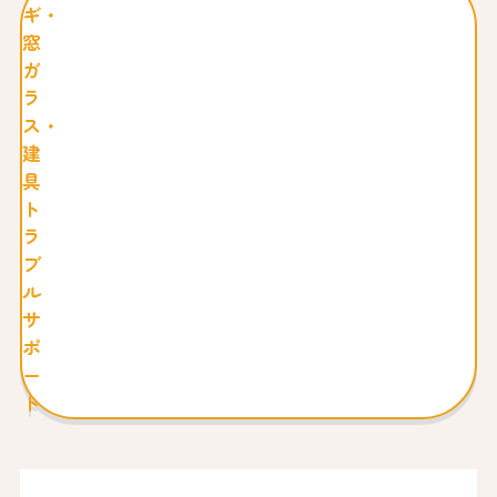
ギ・
窓
ガ
ラ
ス・
建
具
ト
ラ
ブ
ル
サ
ポ
ー
ト