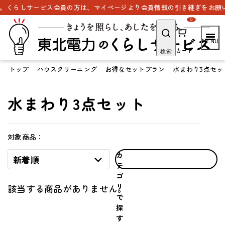
。くらしサービス会員の方は、マイページより会員情報の引き継ぎをお願い
0
カート
検索
トップ
ハウスクリーニング
お得なセットプラン
水まわり3点セッ
水まわり3点セット
対象商品：
カ
新着順
テ
ゴ
リ
該当する商品がありません。
で
探
す