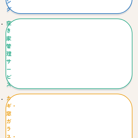
ン
グ
空
き
家
管
理
サ
ー
ビ
ス
カ
ギ・
窓
ガ
ラ
ス・