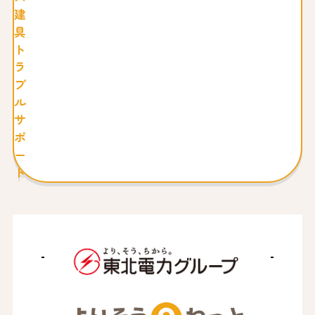
建
具
ト
ラ
ブ
ル
サ
ポ
ー
ト