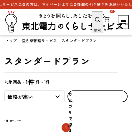
サービス会員の方は、マイページより会員情報の引き継ぎをお願いいたしま
0
カート
検索
トップ
空き家管理サービス
スタンダードプラン
スタンダードプラン
1件
1件～1件
対象商品：
カ
価格が高い
テ
ゴ
リ
で
1件
1件～1件
探
1
す