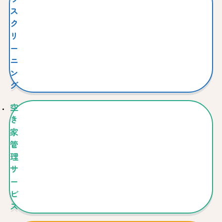
ス
ク
リ
ー
ニ
ン
グ
空
き
家
管
理
サ
ー
ビ
ス