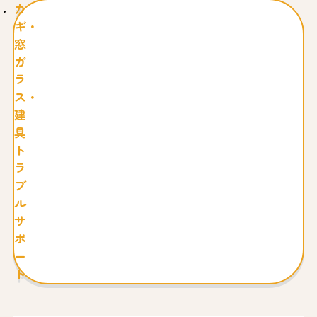
カ
ギ・
窓
ガ
ラ
ス・
建
具
ト
ラ
ブ
ル
サ
ポ
ー
ト