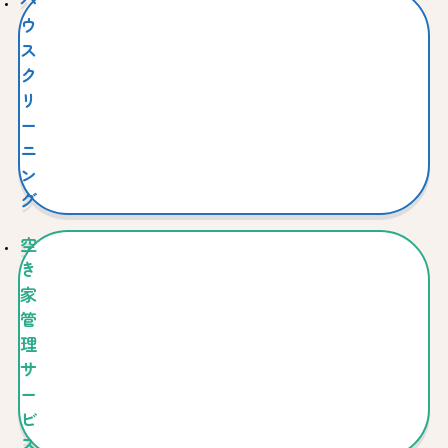
ハ
（２）確実に連絡の取れる電子メールアドレスを登録
ウ
し、当社からの電子メールの配信を許諾すること
（３）会員として登録した情報（以下、「登録情報」
ス
といいます。）、当社と締結した電気需給契約に関す
ク
る情報、及び当社会員サイトならびに本サービス等に
リ
おいて当社が取得した情報について、「
当社が定める
ー
個人情報保護方針
」及び「
個人情報保護法および番号
ニ
法に基づく公表事項等に関するご案内
」に従い、当社
ン
会員サイトにおいて公表する利用目的の範囲内で当社
グ
が利用することを許諾すること
２．前項各号の条件を全て満たしていた場合でも、会
空
員として適切ではないと当社が判断した方につきまし
ては、会員としての登録をお断りさせていただく場合
き
があります。
家
管
第４条（会員登録）
理
１．お客さまは、当社会員サイト及び本サービス等の
サ
利用に当たり、予めよりそうID利用規約で定めるより
ー
そうID（以下、「よりそうID」といいます。）の登録
ビ
が必要です。
２．お客さまはよりそうIDを登録したうえで、本規約
ス