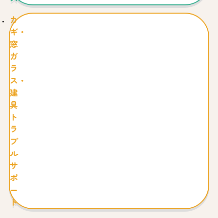
等に同意のうえ、会員登録を希望する方自らのパーソ
ナルコンピュータ等の端末機から、当社会員サイト内
カ
の所定のページにて登録情報を入力することにより、
ギ・
申込いただくものとします。
窓
３．当社がお客さまを会員として登録し、本人認証に
ガ
必要となるよりそうIDとパスワードを登録情報と紐付
ラ
けすることで、お客さまと当社との間で本規約等の定
ス・
めを内容とする契約（以下、「本契約」といいま
建
す。）が成立し、会員としての資格を得ることができ
具
るものとします。
４．申込の際には、入力上の注意をよくご確認いただ
ト
き、所定のフォームに登録情報を入力していただきま
ラ
す。登録情報の入力は真実かつ正確な情報をもって行
ブ
っていただきます。登録情報の入力に虚偽、誤り、又
ル
は記入漏れがあったことによりお客さまに損害が生じ
サ
たとしても、当社は、当社に故意又は重過失がある場
ポ
合を除き、責任を負わないものとします。
ー
５．会員は、本規約等を遵守するものとします。
ト
第５条（ID及びパスワードの管理）