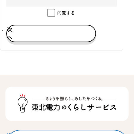
第２条（総則）
同意する
１．当社は、当社会員サイトに会員登録をされたお客
さま（以下、「会員」といいます。）による当社会員
次
サイト及び本サービス等の利用に関して、本規約及び
よりそうID利用規約を定めます。また、本規約及びよ
へ
りそうID利用規約のほか、本規約の下位規約、ガイド
ライン等（以下、「本規約等」といいます。）及び本
サービス等の利用規約を定めることがあります。本規
約の下位規約、ガイドライン等は本規約の一部として
会員による当社会員サイトの利用に適用されます。
２．よりそうID利用規約と本規約、本規約の下位規約
及びガイドライン等の定めが異なる場合は、本規約、
本規約の下位規約及びガイドライン等の定めが優先的
に適用されるものとします。
第３条（会員資格）
１．会員となるためには、次の各号の条件を全て満た
し且つ当社の承諾を得る必要があります。
（１）本規約等に同意した個人であること