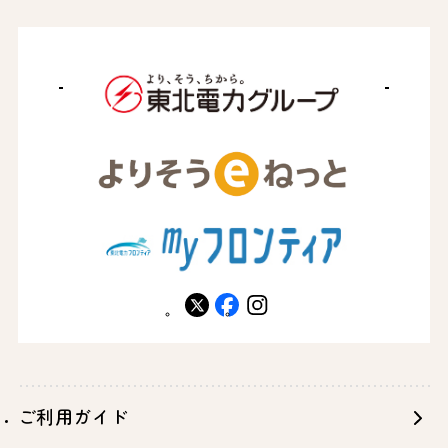
１．本サービスのログインには、よりそうID及びパス
ワードを使用するものとします。
２．会員は、よりそうID及びパスワードを会員本人の
みが使用することとし、第三者に使用させないものと
します。
３．会員は、よりそうID及びパスワードの貸与・譲
渡・売買・質入等をしてはならないものとします。
４．会員は、よりそうID及びパスワードが盗まれた場
合、又は第三者に使用されていることを知った場合に
は、直ちに当社にその旨を連絡するとともに、当社か
ら要請のあった場合にはそれに従うものとします。
５．会員は、よりそうID及びパスワードの使用及び管
理について、一切の責任を負うものとします。
６．本条第４項の連絡があった場合を除き、よりそう
X
facebook
instagram
ID及びパスワードを使用した当社会員サイト及び本サ
ービス等の利用やそれに伴う一切の行為（会員本人が
関与しない場合であってもよりそうID及びパスワード
により本人認証をされた場合を含みます。）は、当該
利用や行為が会員本人の利用又は行為であるか否かを
ご利用ガイド
問わず、会員本人による利用又は行為であるとみな
し、当該利用又は行為により会員本人又は第三者に損