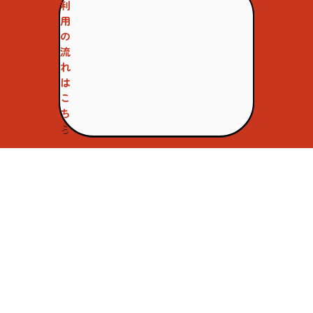
利
用
の
流
れ
は
こ
ち
ら