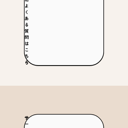
よ
く
あ
る
質
問
は
こ
ち
ら
サ
ー