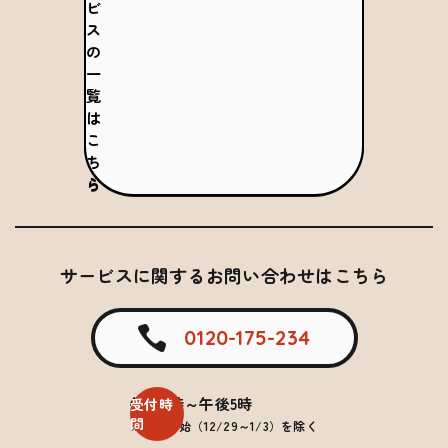
ビ
ス
の
一
覧
は
こ
ち
ら
サービスに関するお問い合わせはこちら
0120-175-234
午前9時～午後5時
受付時
間
※年末年始（12/29～1/3）を除く