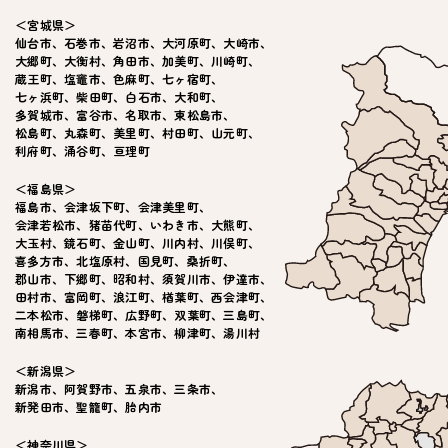
＜宮城県＞
仙台市
、
石巻市
、
岩沼市
、
大河原町
、
大崎市
、
大郷町
、
大衡村
、
角田市
、
加美町
、
川崎町
、
蔵王町
、
塩竈市
、
色麻町
、
七ヶ宿町
、
七ヶ浜町
、
柴田町
、
白石市
、
大和町
、
多賀城市
、
富谷市
、
名取市
、
東松島市
、
松島町
、
丸森町
、
美里町
、
村田町
、
山元町
、
利府町
、
涌谷町
、
亘理町
＜福島県＞
福島市
、
会津坂下町
、
会津美里町
、
会津若松市
、
猪苗代町
、
いわき市
、
大熊町
、
大玉村
、
鏡石町
、
金山町
、
川内村
、
川俣町
、
喜多方市
、
北塩原村
、
国見町
、
桑折町
、
郡山市
、
下郷町
、
昭和村
、
須賀川市
、
伊達市
、
田村市
、
富岡町
、
浪江町
、
楢葉町
、
西会津町
、
二本松市
、
磐梯町
、
広野町
、
双葉町
、
三島町
、
南相馬市
、
三春町
、
本宮市
、
柳津町
、
湯川村
＜新潟県＞
新潟市
、
阿賀野市
、
五泉市
、
三条市
、
新発田市
、
聖籠町
、
胎内市
＜神奈川県＞