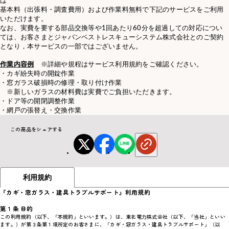
は
基本料（出張料・調査費用）および作業料無料で下記のサービスをご利用
いただけます。
なお、実費を要する部品交換等や1回あたり60分を超過しての対応につい
ては、お客さまとジャパンベストレスキューシステム株式会社とのご契約
となり，本サービスの一部ではございません。
作業内容例
※詳細や規程はサービス利用規約をご確認ください。
・カギ紛失時の開錠作業
・窓ガラス破損時の修理・取り付け作業
※新しいガラスの材料費は実費でご負担いただきます。
・ドア等の開閉調整作業
・網戸の張替え・交換作業
この商品をシェアする
利用規約
『カギ・窓ガラス・建具トラブルサポート』利用規約
第１条 目的
この利用規約（以下、「本規約」といいます。）は、東北電力株式会社（以下、「当社」といい
ます。）が第３条第１項所定のお客さまに、「カギ・窓ガラス・建具トラブルサポート」（以