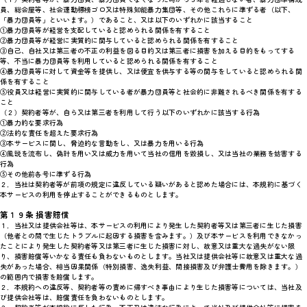
員、総会屋等、社会運動標榜ゴロ又は特殊知能暴力集団等、その他これらに準ずる者（以下、
「暴力団員等」といいます。）であること、又は以下のいずれかに該当すること
①暴力団員等が経営を支配していると認められる関係を有すること
②暴力団員等が経営に実質的に関与していると認められる関係を有すること
③自己、自社又は第三者の不正の利益を図る目的又は第三者に損害を加える目的をもってする
等、不当に暴力団員等を利用していると認められる関係を有すること
④暴力団員等に対して資金等を提供し、又は便宜を供与する等の関与をしていると認められる関
係を有すること
⑤役員又は経営に実質的に関与している者が暴力団員等と社会的に非難されるべき関係を有する
こと
（２）契約者等が、自ら又は第三者を利用して行う以下のいずれかに該当する行為
①暴力的な要求行為
②法的な責任を超えた要求行為
③本サービスに関し、脅迫的な言動をし、又は暴力を用いる行為
④風説を流布し、偽計を用い又は威力を用いて当社の信用を毀損し、又は当社の業務を妨害する
行為
⑤その他前各号に準ずる行為
２．当社は契約者等が前項の規定に違反している疑いがあると認めた場合には、本規約に基づく
本サービスの利用を停止することができるものとします。
第１９条 損害賠償
１．当社又は提供会社等は、本サービスの利用により発生した契約者等又は第三者に生じた損害
（他者との間で生じたトラブルに起因する損害を含みます。）及び本サービスを利用できなかっ
たことにより発生した契約者等又は第三者に生じた損害に対し、故意又は重大な過失がない限
り、損害賠償等いかなる責任も負わないものとします。当社又は提供会社等に故意又は重大な過
失があった場合、相当因果関係（特別損害、逸失利益、間接損害及び弁護士費用を除きます。）
の範囲内で損害を賠償します。
２．本規約への違反等、契約者等の責めに帰すべき事由により生じた損害等については、当社及
び提供会社等は、賠償責任を負わないものとします。