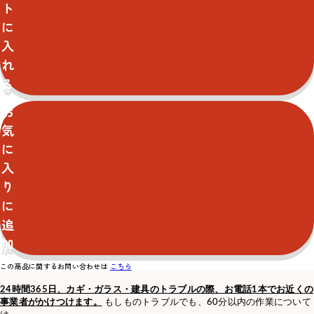
ト
に
入
れ
る
お
気
に
入
り
に
追
加
この商品に関するお問い合わせは
こちら
24時間365日、カギ・ガラス・建具のトラブルの際、お電話1本でお近くの
事業者がかけつけます。
もしものトラブルでも、60分以内の作業について