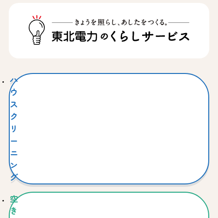
ハ
ウ
ス
ク
リ
ー
ニ
ン
グ
空
き