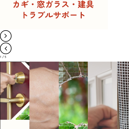
1
/
5