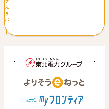
ブ
ル
サ
ポ
ー
ト