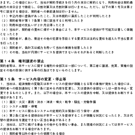
きます。この場合において、当社が解約手続きを行う月の末日に解約となり、利用料金は契約最
終月の末日分まで徴収し、日割計算又は月割計算は行いません。ただし、以下の第１号又は第２
号に該当する場合は、契約者への事前通知は行いません。
（１）申込内容に虚偽があったこと、又は本規約に違反したことが判明したとき
（２）契約者等が第１７条第１項に該当すると判明したとき
（３）利用料金の支払いが２か月分滞ったとき
（４）当社が、契約者の責めに帰すべき事由により、本サービスの提供が不可能又は著しく困難
となったとき
（５）契約者が、暴力、脅迫その他の犯罪を手段とする要求又は法的な責任を超えた不当な要求
を行ったとき
（６）契約者が、偽計又は威力を用いて当社の業務を妨害したとき
（７）その他、当社が円滑にサービスを提供できないおそれがあると判断したとき
第１４条 権利譲渡の禁止
契約者等は、本サービスに関する権利の全部又は一部について、第三者に譲渡、売買、質権の設
定その他の担保に供する等の行為はできないものとします。
第１５条 サービス内容の変更・停止等
１．当社は、経済情勢の変動又は本サービスの提供が困難となる等の事情が発生した場合には、
契約者への個別通知なく第７条に定める内容を変更し、又は提供の全部ないしは一部を中止・変
更できるものとします。また、以下の場合は、本サービスの提供を中断、又は提供をお断りする
場合があります。
（１）震災・火災・豪雨・洪水・津波・噴火・戦争・騒乱・労働争議
（２）システム障害・停電
（３）本サービスに関わるシステムの定期的又は緊急に行う保守・点検
（４）第２条に定める提供会社が本サービスを提供することが困難な状況になったとき、又は代
替の提供会社を選定できない正当な事由があるとき
２．当社は、以下に掲げる事由その他やむを得ない事由、また現場の状況によっては本サービス
の提供をお断りする場合があります。
（１）契約者等以外の者からの依頼である場合