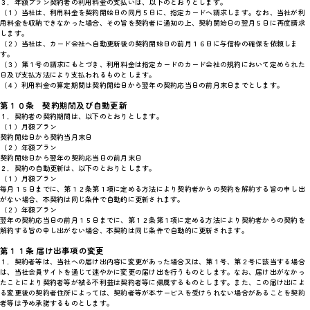
３．年額プラン契約者の利用料金の支払いは、以下のとおりとします。
（１）当社は、利用料金を契約開始日の同月５日に、指定カードへ請求します。なお、当社が利
用料金を収納できなかった場合、その旨を契約者に通知の上、契約開始日の翌月５日に再度請求
します。
（２）当社は、カード会社へ自動更新後の契約開始日の前月１６日に与信枠の確保を依頼しま
す。
（３）第１号の請求にもとづき、利用料金は指定カードのカード会社の規約において定められた
日及び支払方法により支払われるものとします。
（４）利用料金の算定期間は契約開始日から翌年の契約応当日の前月末日までとします。
第１０条 契約期間及び自動更新
１．契約者の契約期間は、以下のとおりとします。
（１）月額プラン
契約開始日から契約当月末日
（２）年額プラン
契約開始日から翌年の契約応当日の前月末日
２．契約の自動更新は、以下のとおりとします。
（１）月額プラン
毎月１５日までに、第１２条第１項に定める方法により契約者からの契約を解約する旨の申し出
がない場合、本契約は同じ条件で自動的に更新されます。
（２）年額プラン
翌年の契約応当日の前月１５日までに、第１２条第１項に定める方法により契約者からの契約を
解約する旨の申し出がない場合、本契約は同じ条件で自動的に更新されます。
第１１条 届け出事項の変更
１．契約者等は、当社への届け出内容に変更があった場合又は、第１号、第２号に該当する場合
は、当社会員サイトを通じて速やかに変更の届け出を行うものとします。なお、届け出がなかっ
たことにより契約者等が被る不利益は契約者等に帰属するものとします。また、この届け出によ
る変更後の契約者住所によっては、契約者等が本サービスを受けられない場合があることを契約
者等は予め承諾するものとします。