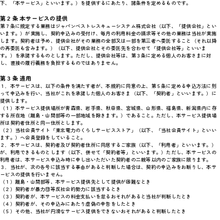
下、「本サービス」といいます。）を提供するにあたり、諸条件を定めるものです。
第２条 本サービスの提供
第７条に規定する業務はジャパンベストレスキューシステム株式会社（以下、「提供会社」とい
います。）が実施し、契約申込みの受付け、毎月の利用料金の請求等その他の業務は当社が実施
します。契約者は予め、提供会社がその業務の全部又は一部を第三者へ委託すること（それ以降
の再委託も含みます。）（以下、提供会社とその委託先を合わせて「提供会社等」といいま
す。）を承諾するものとします。ただし、提供会社等は、第３条に定める個人のお客さまに対
し、直接の履行義務を負担するものではありません。
第３条 適用
１．本サービスは、以下の条件を満たす者が、本規約に同意の上、第５条に定める申込方法に則
って申込みを行い、当社がこれを承諾した個人のお客さま（以下、「契約者」といいます。）に
提供します。
（１）本サービス提供場所が青森県、岩手県、秋田県、宮城県、山形県、福島県、新潟県内に存
する所在地（離島・山間部等の一部地域を除きます。）であること。ただし、本サービス提供場
所は契約者住所と同一住所とします。
（２）当社会員サイト「東北電力のくらしサービスストア」（以下、「当社会員サイト」といい
ます。）へ会員登録をしていること。
２．本サービスは、契約者及び契約者住所に同居するご家族（以下、「利用者」といいます。）
が、利用できるものとします（以下、併せて「契約者等」といいます。）ただし、本サービスの
利用者は、本サービス申込み時に申し出いただいた契約者の二親等以内のご家族に限ります。
３．当社が、次の各号に該当する事由があると判断した場合は、契約の申込みをお断りし、本サ
ービスの提供を行いません。
（１）離島・山間部等、本サービス提供先として提供が困難なとき
（２）契約者が暴力団等反社会的勢力に該当するとき
（３）契約者が、本サービスの料金支払いを怠るおそれがあると当社が判断したとき
（４）契約者が、その申込みにあたり虚偽の申告をしたとき
（５）その他、当社が円滑なサービス提供をできないおそれがあると判断したとき