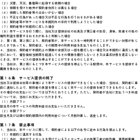
（２）災害、天災、暴動等に起因する依頼の場合
（３）依頼を受けた物件が契約者住所とは異なる場合
（４）依頼した契約者等の立会いがない場合
（５）不正な行為があった場合又は不正な行為を行うおそれがある場合
（６）契約者等が本サービスを本規約外の目的で利用しようとした場合
（７）契約者等が本規約に反した場合
（８）本サービスを行う際に、当社又は提供会社の社員及び第三者の生命、身体、財産その他の
権利利益を侵害するおそれがあると判断した場合
３．第１項、第２項により、契約者等が、本サービスを一時利用することができない状態が生じ
たときであっても、契約者は、その期間中の利用料金を支払うものとします。
４．当社は、契約者が本規約上の債務の全部又は一部を履行しない場合又は本規約に違反した場
合において、催告後相当期間を経過してもその債務を履行しないとき又は違反状態を是正しない
ときは、本サービスの提供を停止することができるものとします。
５．当社は、第２項にもとづき本サービスの提供を停止している期間中、本サービスを提供する
義務を負わないものとします。
第１６条 サービス提供の終了
当社又は提供会社等の事情により本サービスの提供ができなくなった場合、当社は、契約者に事
前に通知した上で、契約者の承諾を得ることなく本サービスの提供を終了できるものとします。
その場合のお支払いについては以下のとおりとします。ただし、契約者が当社に支払うべき料金
については、当社にお支払いいただきます。
（１）月額プラン
該当月の本サービスの利用料金はお支払いいただきません。
（２）年額プラン
該当月及び以降の契約期間内の利用料金について月割計算し、返金します。
第１７条 禁止事項
１．当社は、本サービスに際して、契約者による以下の各号に定める行為を禁止します。
（１）本規約に違反する行為
（２）当社、当社がライセンスを受けているライセンサーその他第三者の特許権、実用新案権、