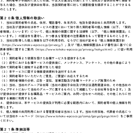
３．契約者等が本規約に反した行為、不正又は違法な行為によって当社及び提供会社等に損害を
与えた場合、当社及び提供会社等は、当該契約者等に対して損害賠償を請求することができるも
のとします。
第２０条 個人情報の取扱い
１．当社は契約者等の氏名、住所、電話番号、生年月日、性別を提供会社と共同利用します。
２．当社及び提供会社は本サービスの運営において知り得た契約者等の個人情報（以下、「契約
者情報」といいます）について、個人情報の保護に関する法律等（以下、「個人情報保護法」と
いいます。）の諸法令を遵守し、かつ善良な管理者の注意義務をもって管理するものとします。
３．当社は取得した個人情報を以下の利用目的、ならびに当社が定める「個人情報保護方針
（https://www.tohoku-epco.co.jp/privacy/）」及び「個人情報保護法および番号法に基づく公
表事項等に関するご案内（https://www.tohoku-epco.co.jp/privacy/kohyo.html）」に従い利用
します。
（１）契約者等より依頼を受けた各種サービスを提供するため
（２）前号における各種サービスの提供後に、メンテナンス、アンケート、その他の事由により
改めて契約者等と接触する必要が生じた場合
（３）本サービスに関する情報提供資料を送付するため
（４）契約者等からいただいたご意見、ご要望にお応えするため
（５）契約者情報の分析、広告・宣伝、営業活動及び各種マーケティング施策のため
（６）当社、当社のグループ会社等（当社の連結子会社及び持分法適用関連会社、その他当社の
ウェブサイトにおいて当社のグループに属するものとして掲載している会社等を含みます。）及
び提供会社が提供する各種商品・サービスのご案内、お問い合わせへの対応、その他これらに付
随する業務に利用するため
４．提供会社は、本サービスの提供及び利用に必要な範囲内において、契約者等の個人情報を利
用します。
５．個人情報の共同利用における管理責任者は当社とします。当社の所在地、代表者の氏名につ
いては当社ホームページ（https://www.tohoku-epco.co.jp/comp/gaiyo/gaiyo.html）をご参照
ください。
第２１条 準拠法等