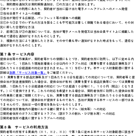
し、契約開始通知又は契約解除通知は、①の方法により通知します。
①本サービスの利用にあたり、契約者が当社に届け出た電子メールアドレスへのメール発信
②当社会員サイト上への掲載
③当社が発行する広報誌、パンフレット等の媒体への掲載
④①から③までのいずれの方法を採ることも不可能又は著しく困難である場合において、その状
況に即した合理的な方法
２．前項①及び②の通知については、当社が電子メールを発信又は当社会員サイト上に掲載した
時点で適切な通知がなされたものとします。
３．複数の方法により通知したときは、その中で最も早い通知がなされた時点をもって、適切な
通知がなされたものとします。
第７条 サービス内容
提供会社等の作業員が、契約者等からの依頼にもとづき、契約者住所に訪問し、以下に定める内
容について、１回あたり現地到着後６０分以内のトラブル対応（実費を要する部品交換等及び１
回あたり６０分超過後の対応は含まれません。※１）を行います。本サービス対象範囲に関する
詳細は
別表「サービス対象一覧」
をご確認ください。
※１ 実費を要する部品交換等及び１回あたり６０分を超過しての対応については、契約者等と提
供会社が別途直接契約した場合は、提供会社が有料（実費を要する部品交換等については実費相
当額、１回あたり６０分超過後の対応については超過１０分毎に１，１００円（税込）となりま
す。）にて提供できます。これらの対応を希望される場合は、契約者住所に訪問した提供会社等
の作業員に直接ご依頼ください。なお、実費を要する部品交換等及び１回あたり６０分を超過し
ての対応については、提供会社が提供するものであり、当社が実施する本サービスの一部ではあ
りませんので、当社は一切の責任を負わないものとします。
①契約者住所敷地内の建物における鍵に関するトラブル（紛失等）への対応
②契約者住所のガラスに関するトラブル（窓ガラスの割れ・ひび割れ等）への対応
③契約者住所の建具に関するトラブルへの対応
第８条 サービスの利用方法
契約者等の所有する資産内（※１、※２、※３）で第７条に定める本サービス対象範囲に該当す