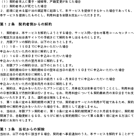
（１）契約者本人に養子・婚姻等、戸籍変更が生じた場合
（２）契約者本人が死亡した場合
２．前項に定める届け出の遅延等に起因して、本サービスを提供できなかった場合であっても、
本サービスを提供したものとし、利用料金を全額お支払いいただきます。
第１２条 契約者側からの解約
１．契約者は、本サービスを解約しようとする場合、サービス問い合わせ専用コールセンターへ
の電話又は当社会員サイトでの手続きにて解約を申し出るものとします。
２．月額プランの解約日は、以下のとおりとします。
（１）１日～１５日までに申込みいただいた場合
申込みいただいた月の末日に解約します。
（２）１６日～月末日までに申込みいただいた場合
申込みいただいた月の翌月末日に解約します。
３．年額プランの解約日は、以下のとおりとします。
（１）契約開始日から契約開始日の翌年応当日の前月１５日までに申込みいただいた場合
当該応当日の前月末日に解約します。
（２）契約開始日の翌年応当日の前月１６日～月末日までに申込みいただいた場合
申込みいただいた月の翌年同月の末日に解約します。
４．解約は、申込みをいただいたプランに応じて、月単位又は年単位で行うこととし、利用料金
の日割計算及び月割計算は行いません。なお、利用料金についても契約最終月の末日分までお支
払いいただきます。また、違約金は発生しません。
５．第１０条に定める契約期間の満了までは、契約者はサービスの利用が可能であるため、契約
期間中に解約申込みをいただいた場合でも、原則として返金しません。
６．当社は、年額プラン契約者に、第１０条に定める契約期間満了の２か月前を目安に、契約期
間満了日、自動更新となる日、ならびに新たな契約期間について第６条第１項に定める方法にて
事前にお知らせします。
第１３条 当社からの解除
当社は、以下の各号に該当する場合、契約者へ事前通知のうえ、本サービスを解約することがで