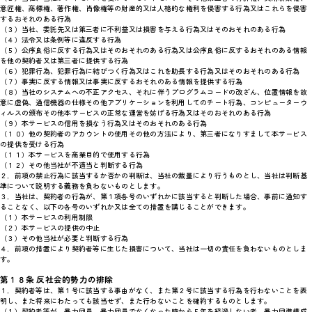
意匠権、商標権、著作権、肖像権等の財産的又は人格的な権利を侵害する行為又はこれらを侵害
するおそれのある行為
（３）当社、委託先又は第三者に不利益又は損害を与える行為又はそのおそれのある行為
（４）法令又は条例等に違反する行為
（５）公序良俗に反する行為又はそのおそれのある行為又は公序良俗に反するおそれのある情報
を他の契約者又は第三者に提供する行為
（６）犯罪行為、犯罪行為に結びつく行為又はこれを助長する行為又はそのおそれのある行為
（７）事実に反する情報又は事実に反するおそれのある情報を提供する行為
（８）当社のシステムへの不正アクセス、それに伴うプログラムコードの改ざん、位置情報を故
意に虚偽、通信機器の仕様その他アプリケーションを利用してのチート行為、コンピューターウ
ィルスの頒布その他本サービスの正常な運営を妨げる行為又はそのおそれのある行為
（９）本サービスの信用を損なう行為又はそのおそれのある行為
（１０）他の契約者のアカウントの使用その他の方法により、第三者になりすまして本サービス
の提供を受ける行為
（１１）本サービスを商業目的で使用する行為
（１２）その他当社が不適当と判断する行為
２．前項の禁止行為に該当するか否かの判断は、当社の裁量により行うものとし、当社は判断基
準について説明する義務を負わないものとします。
３．当社は、契約者の行為が、第１項各号のいずれかに該当すると判断した場合、事前に通知す
ることなく、以下の各号のいずれか又は全ての措置を講じることができます。
（１）本サービスの利用制限
（２）本サービスの提供の中止
（３）その他当社が必要と判断する行為
４．前項の措置により契約者等に生じた損害について、当社は一切の責任を負わないものとしま
す。
第１８条 反社会的勢力の排除
１．契約者等は、第１号に該当する事由がなく、また第２号に該当する行為を行わないことを表
明し、また将来にわたっても該当せず、また行わないことを確約するものとします。
（１）契約者等が、暴力団員、暴力団員でなくなった時から５年を経過しない者、暴力団準構成