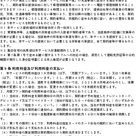
るトラブルが発生した場合（別表「サービス対象一覧」の免責事項に該当する場合を除きま
す。）、契約者等は提供会社に対して修理依頼専用コールセンターへ電話で修理依頼をすること
ができます（※４）。修理依頼は２４時間３６５日受付けますが、提供会社等の作業員の作業状
況、天候、交通事情等やむをえない事情により、翌日以降の出動となる場合があることを、契約
者等は予め了承することとします。契約者等は、本規約に定める内容に従い、自らの責任と負担
により本サービスを利用するものとします。
※１ 本サービス提供場所は契約者住所と同一住所とします。
※２ 賃貸物件等、土地建物の所有者以外の入居者が契約者等であり、当該物件の設備に交換等の
作業が必要となる場合は、当該物件の所有者の承諾を得た上で、本サービスを提供することとし
ます。なお、本サービスの提供において必要となる所有者の承諾は、全て契約者等が得るものと
します。
※３ 集合住宅の共用部は本サービス対象範囲外とします。
※４ 第７条第１号で定める鍵に関するトラブルへの対応の場合、原則として運転免許証等の公的
機関が発行した身分証明書による本人確認が必要となります。
第９条 利用料金及び利用料金の支払い
１．本サービスの利用料金は１か月単位（以下、「月額プラン」といいます。）又は１年単位
（以下、「年額プラン」といいます。）とし、月額４４０円（税込）、又は年額５，２８０円
（税込）とします。なお、適用する消費税率については、２０２５年８月時点のものとし、消費
税率が変更になった場合、当社は、変更された税率にもとづき本規約を変更します。
２．月額プラン契約者の利用料金の支払いは、以下のとおりとします。
（１）当社は、利用料金を契約開始日の同月５日に、契約者が予め指定したクレジットカード、
デビットカード又はプリペイドカード（当社が指定したカード会社に限ります。）のいずれかの
カード（以下、「指定カード」という。）へ請求します。なお、当社が利用料金を収納できなか
った場合、その旨を契約者に通知の上、契約開始日の翌月５日に再度請求します。
（２）当社は、カード会社へ自動更新後の契約開始日の前月１６日に与信枠の確保を依頼しま
す。
（３）第１号の請求にもとづき、利用料金は指定カードのカード会社の規約において定められた
日及び支払方法により支払われるものとします。
（４）利用料金の算定期間は契約開始日から契約当月末日までとします。