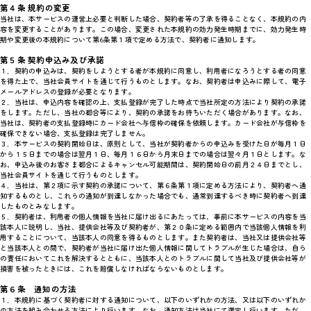
第４条 規約の変更
当社は、本サービスの運営上必要と判断した場合、契約者等の了承を得ることなく、本規約の内
容を変更することがあります。この場合、変更された本規約の効力発生時期までに、効力発生時
期や変更後の本規約について第6条第１項で定める方法で、契約者に通知します。
第５条 契約申込み及び承諾
１．契約の申込みは、契約をしようとする者が本規約に同意し、利用者になろうとする者の同意
を得た上で、当社会員サイトを通じて行うものとします。なお、契約者は申込みに際して、電子
メールアドレスの登録が必要となります。
２．当社は、申込内容を確認の上、支払登録が完了した時点で当社所定の方法により契約の承諾
をします。ただし、当社の都合等により、契約の承諾をお待ちいただく場合があります。なお、
当社は、契約者の支払登録時にカード会社へ与信枠の確保を依頼します。カード会社が与信枠を
確保できない場合、支払登録は完了しません。
３．本サービスの契約開始日は、原則として、当社が契約者からの申込みを受けた日が毎月１日
から１５日までの場合は翌月１日、毎月１６日から月末日までの場合は翌々月１日とします。な
お、申込み後のお客さま都合によるキャンセル可能期間は、契約開始日の前月２４日までとし、
当社会員サイトを通じて行うものとします。
４．当社は、第２項に示す契約の承諾について、第６条第１項に定める方法により、契約者へ通
知するものとし、これらの通知が到達しなかった場合でも、通常到達するべき時に契約者へ到達
したものとみなします。
５．契約者は、利用者の個人情報を当社に届け出るにあたっては、事前に本サービスの内容を当
該本人に説明し、当社、提供会社等及び契約者が、第２０条に定める範囲内で当該個人情報を利
用することについて、当該本人の同意を得るものとします。また契約者は、当社又は提供会社等
と当該本人との間で、契約者が当社に届け出た個人情報に関してトラブルが生じた場合は、自ら
の責任においてこれを解決するとともに、当該本人とのトラブルに関して当社及び提供会社等が
損害を被ったときには、これを賠償しなければならないものとします。
第６条 通知の方法
１．本規約に基づく契約者に対する通知について、以下のいずれかの方法、又は以下のいずれか
の方法を組み合わせる方法により行います。なお、通知方法は当社にて選定し行います。ただ