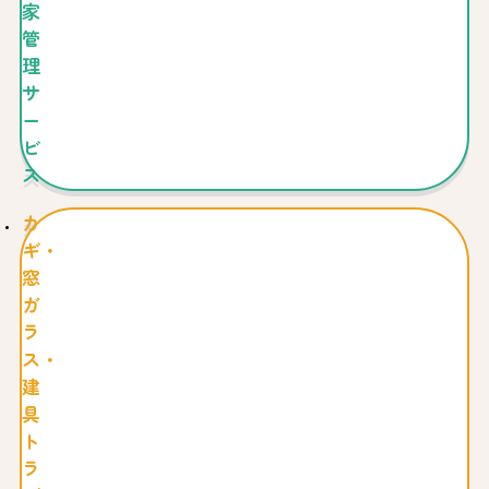
家
管
理
サ
ー
ビ
ス
カ
ギ・
窓
ガ
ラ
ス・
建
具
ト
ラ