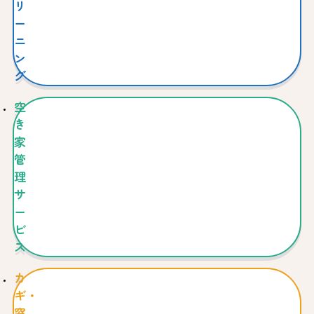
リ
ー
ニ
ン
グ
空
き
家
管
理
サ
ー
ビ
ス
カ
ギ・
窓