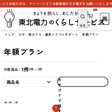
ビス会員の方は、マイページより会員情報の引き継ぎをお願いいたします。
0
カート
検索
トップ
カギ・窓ガラス・建具トラブルサポート
年額プラン
年額プラン
1件
1件～1件
対象商品：
カ
商品名
テ
ゴ
リ
で
1件
1件～1件
探
1
す