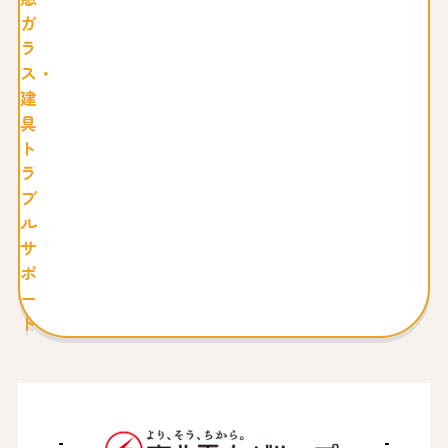
ガ
ラ
ス・
建
具
ト
ラ
ブ
ル
サ
ポ
ー
ト