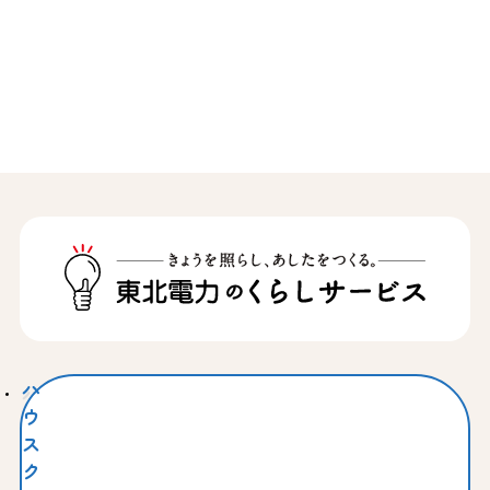
ハ
ウ
ス
ク