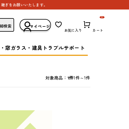
き継ぎをお願いいたします。
0
細検索
マイページ
お気に入り
カート
・窓ガラス・建具トラブルサポート
1件～1件
対象商品：
1件