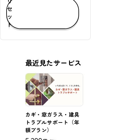
リ
す
セ
べ
ッ
て
ト
表
示
通
常
最近見たサービス
購
入
可
能
定
期
購
カギ・窓ガラス・建具
入
トラブルサポート（年
可
額プラン）
能