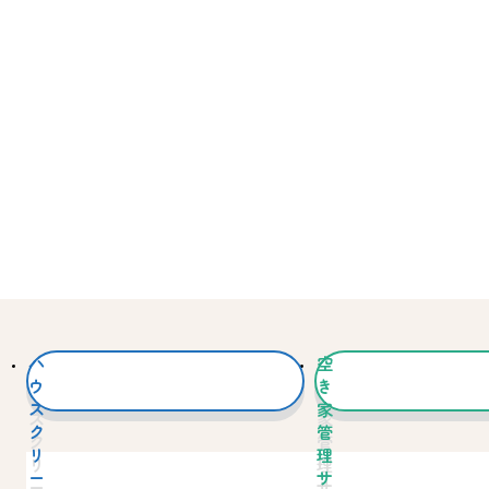
ハ
空
ウ
き
ス
家
ク
管
リ
理
ー
サ