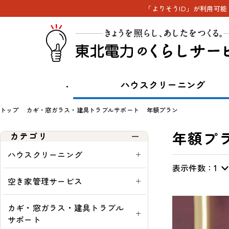
「よりそうID」が利用可
ハウスクリーニング
トップ
カギ・窓ガラス・建具トラブルサポート
年額プラン
年額プ
カテゴリ
ハウスクリーニング
表示件数：
表
通
ウ
す
1
示
常・
ィ
べ
空き家管理サービス
切
定
ン
て
替
期：
ド
表
カギ・窓ガラス・建具トラブル
ウ
示
サポート
シ