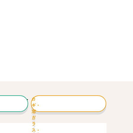
カ
ギ・
窓
ガ
ラ
ス・