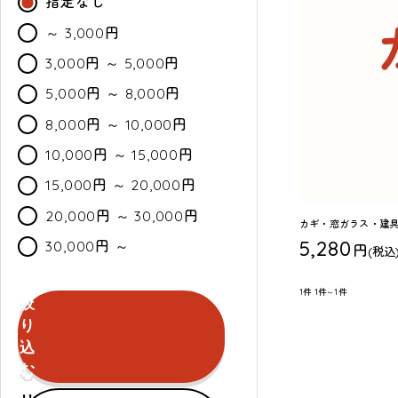
指定なし
～ 3,000円
3,000円 ～ 5,000円
5,000円 ～ 8,000円
8,000円 ～ 10,000円
10,000円 ～ 15,000円
15,000円 ～ 20,000円
20,000円 ～ 30,000円
カギ・窓ガラス・建
5,280
30,000円 ～
円
(税込
1件
1件～1件
絞
カ
通
セ
り
ラ
常・
ー
込
ー
定
ル
む
期
セールのみ対象