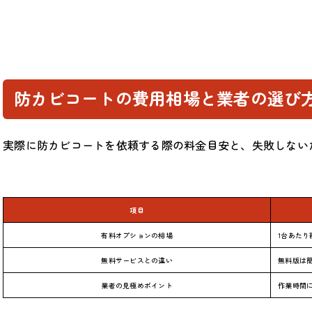
防カビコートの費用相場と業者の選び
実際に防カビコートを依頼する際の料金目安と、失敗しない
項目
有料オプションの相場
1台あたり
無料サービスとの違い
無料版は
業者の見極めポイント
作業時間