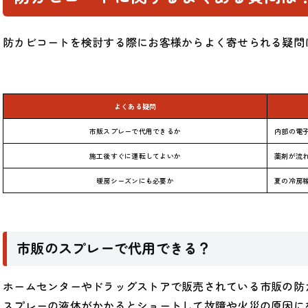
防カビコートを検討する際にお客様からよく寄せられる疑問
よくある疑問
市販スプレーで代用できるか
内部の電
施工後すぐに運転してよいか
薬剤が流
暖房シーズンにも必要か
夏の冷房
市販のスプレーで代用できる？
ホームセンターやドラッグストアで販売されている市販の防
スプレーの液体がかかるとショートして故障や火災の原因に