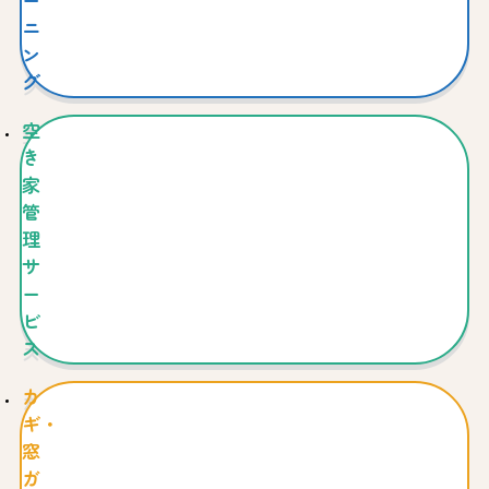
ー
ニ
ン
グ
空
き
家
管
理
サ
ー
ビ
ス
カ
ギ・
窓
ガ