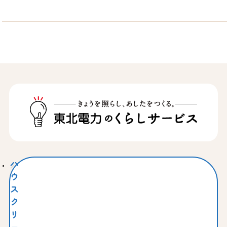
ハ
ウ
ス
ク
リ