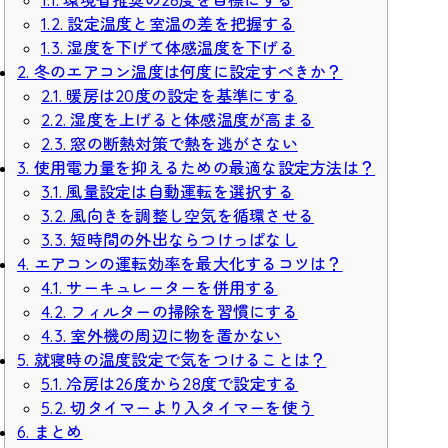
1.1. 環境省推奨の28度を目標にする
1.2. 設定温度と室温の差を把握する
1.3. 湿度を下げて体感温度を下げる
2. 冬のエアコン温度は何度に設定すべきか？
2.1. 暖房は20度の設定を基準にする
2.2. 湿度を上げると体感温度が高まる
2.3. 窓の断熱対策で熱を逃がさない
3. 使用電力量を抑えるための最適な設定方法は？
3.1. 風量設定は自動運転を選択する
3.2. 風向きを調整し空気を循環させる
3.3. 短時間の外出ならつけっぱなし
4. エアコンの運転効率を最大化するコツは？
4.1. サーキュレーターを併用する
4.2. フィルターの掃除を習慣にする
4.3. 室外機の周辺に物を置かない
5. 就寝時の温度設定で気をつけることは？
5.1. 冷房は26度から28度で設定する
5.2. 切タイマーより入タイマーを使う
6. まとめ