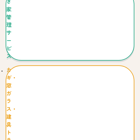
き
家
管
理
サ
ー
ビ
ス
カ
ギ・
窓
ガ
ラ
ス・
建
具
ト