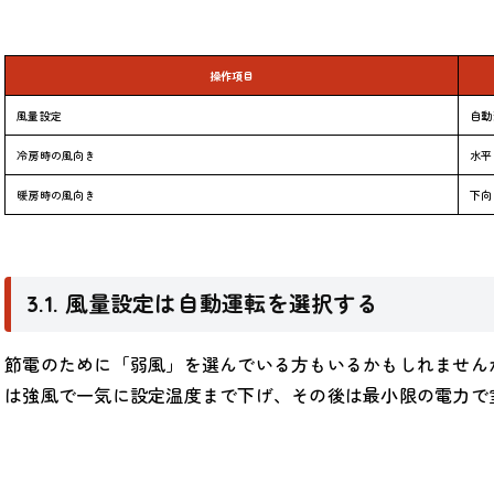
操作項目
風量設定
自動
冷房時の風向き
水平
暖房時の風向き
下向
3.1. 風量設定は自動運転を選択する
節電のために「弱風」を選んでいる方もいるかもしれません
は強風で一気に設定温度まで下げ、その後は最小限の電力で