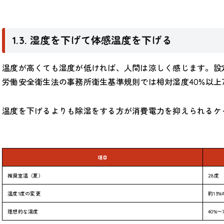
1.3. 湿度を下げて体感温度を下げる
温度が高くても湿度が低ければ、人間は涼しく感じます。設
労働安全衛生法の事務所衛生基準規則では相対湿度40%以上
温度を下げるよりも除湿をする方が消費電力を抑えられるケ
項目
推奨室温（夏）
28度
温度1度の変更
約13
理想的な湿度
40%〜