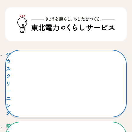
ハ
ウ
ス
ク
リ
ー
ニ
ン
グ
空