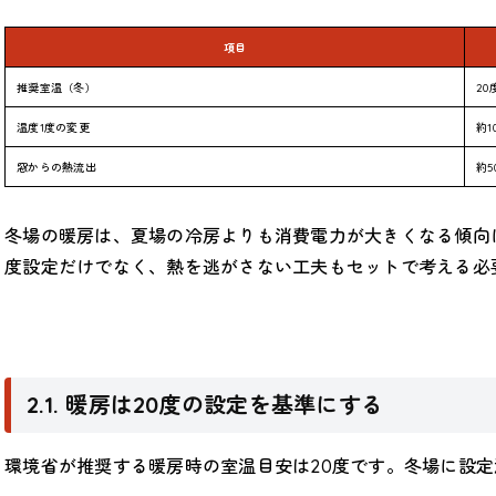
項目
推奨室温（冬）
20
温度1度の変更
約1
窓からの熱流出
約5
冬場の暖房は、夏場の冷房よりも消費電力が大きくなる傾向
度設定だけでなく、熱を逃がさない工夫もセットで考える必
2.1. 暖房は20度の設定を基準にする
環境省が推奨する暖房時の室温目安は20度です。冬場に設定