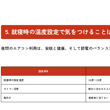
5. 就寝時の温度設定で気をつけること
夜間のエアコン利用は、安眠と健康、そして節電のバランス
設定項目
就寝時の設定温度
26度〜28度
タイマー活用
朝方に合わせた入
風向き
直接体に当てない