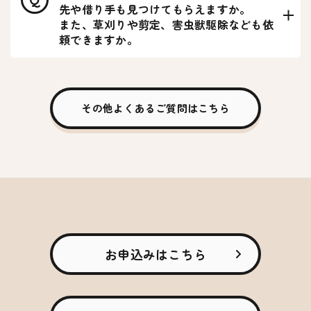
効といたします。
先や借り手も見つけてもらえますか。
※16日以降のお申込みは翌々月1日からのご利用開始
また、草刈りや剪定、害虫獣駆除なども依
となります。
頼できますか。
その他よくあるご質問はこちら
お申込みはこちら