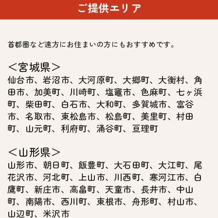
ご提供エリア
STEP 2
首都圏など遠方にお住まいの方にもおすすめです。
作業の実施
＜宮城県＞
仙台市、岩沼市、大河原町、大郷町、大衡村、角
作業を実施します。お客さまの気になる箇所を中心
田市、加美町、川崎町、塩竈市、色麻町、七ヶ浜
に丁寧な作業を心がけます。
町、柴田町、白石市、大和町、多賀城市、富谷
市、名取市、東松島市、松島町、美里町、村田
町、山元町、利府町、涌谷町、亘理町
STEP 3
＜山形県＞
写真付き報告書の送付
山形市、朝日町、飯豊町、大石田町、大江町、尾
花沢市、河北町、上山市、川西町、寒河江市、白
作業の結果を写真付き報告書により報告します。
鷹町、新庄市、高畠町、天童市、長井市、中山
※報告書はメールで送付します。
町、南陽市、西川町、東根市、舟形町、村山市、
山辺町、米沢市