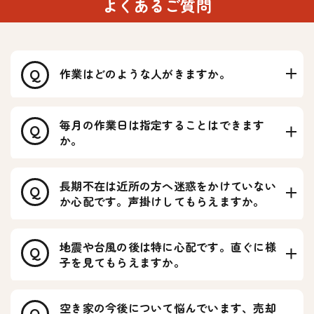
POINT
らお客さまのご要望を伺い、で
よくあるご質問
きるだけサービスに反映させて
いただきます。
なお、立会いがどうしても難し
い場合は、ご相談ください。
作業はどのような人がきますか。
Q
毎月の作業日は指定することはできます
Q
サービスご利用開始日
か。
について
長期不在は近所の方へ迷惑をかけていない
毎月15日までにお申込みをいただきますと、翌月1日
Q
よりサービスのご利用が可能となります。
か心配です。声掛けしてもらえますか。
地震や台風の後は特に心配です。直ぐに様
Q
子を見てもらえますか。
※郵送でのお申込みの場合は、15日までの消印を有
空き家の今後について悩んでいます、売却
Q