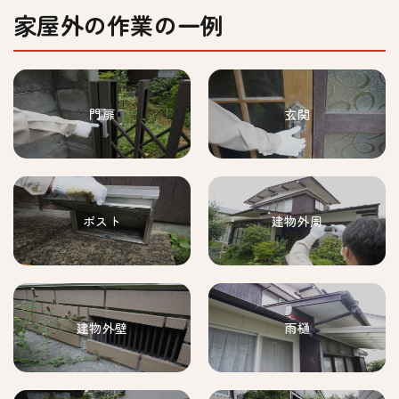
家屋外の作業の一例
門扉
玄関
ポスト
建物外周
建物外壁
雨樋