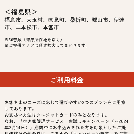
＜福島県＞
福島市、大玉村、国見町、桑折町、郡山市、伊達
STEP 4
次回作業日のご連絡
市、二本松市、本宮市
※50音順（県庁所在地を除く）
メールにて次回の作業日をお知らせします。
※ご提供エリアは順次拡大してまいります。
作業報告書(イメージ)
ご利用料金
作業終了時には、
以下の報告書を送付いたします。
お客さまのニーズに応じて選びやすい2つのプランをご用意
しております。
お支払い方法はクレジットカードのみとなります。
なお、「空き家管理サービス お試しキャンペーン（～2024
年2月14日）」期間中にお申込みされた方を対象としたご提
供価格その他条件は、
こちら
の「キャンペーン規約」をご覧