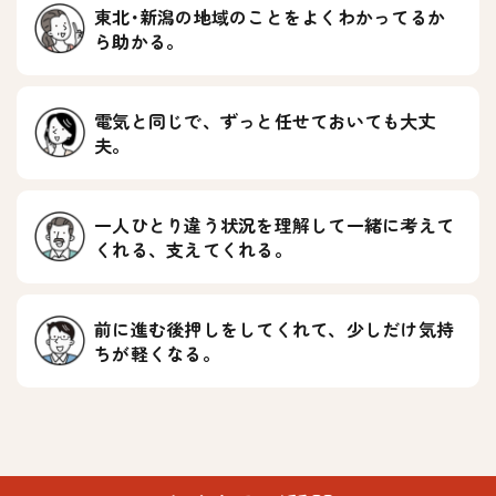
東北･新潟の地域のことをよくわかってるか
ら助かる。
STEP 3
初回の作業時の
立会い
電気と同じで、ずっと任せておいても大丈
夫。
STEP 4
一人ひとり違う状況を理解して一緒に考えて
定期的な作業
およびご報告
くれる、支えてくれる。
※お申込み完了後に、空き家のご住所や立会い希望日を
お伺いするメールをお送りします。
前に進む後押しをしてくれて、少しだけ気持
ちが軽くなる。
STEP3
初回の作業時の立会いについて
初回はお客さまより立会いいた
だくことで、建物を確認しなが